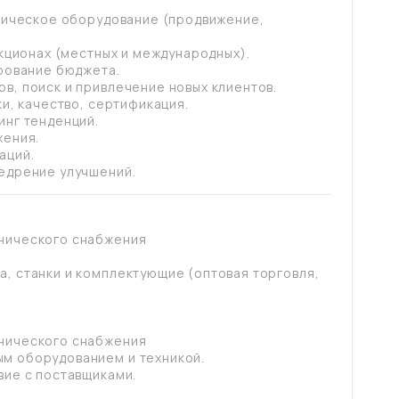
атическое оборудование (продвижение,
укционах (местных и международных).
ирование бюджета.
в, поиск и привлечение новых клиентов.
ки, качество, сертификация.
инг тенденций.
жения.
аций.
недрение улучшений.
нического снабжения
, станки и комплектующие (оптовая торговля,
нического снабжения
м оборудованием и техникой.
вие с поставщиками.