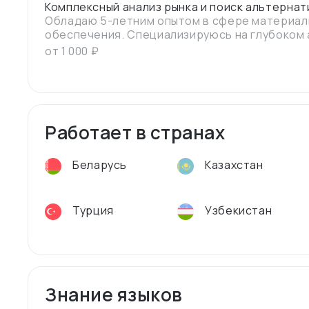
Комплексный анализ рынка и поиск альтерна
Обладаю 5-летним опытом в сфере материал
обеспечения. Специализируюсь на глубоком 
промышленного оборудования, нефтегазового
от
1 000
₽
Помогу вашему бизнесу оптимизировать затр
партнеров и решить сложные логистические 
Работает в странах
Беларусь
Казахстан
Турция
Узбекистан
Знание языков