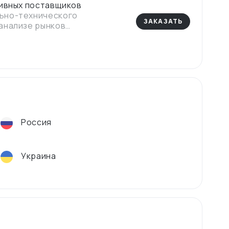
тивных поставщиков
ьно-технического
ЗАКАЗАТЬ
анализе рынков
 сектора и электроники.
аты, найти надежных
задачи.
Россия
Украина