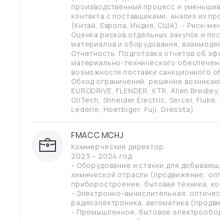
производственный процесс и уменьшив
контакта с поставщиками, анализ их п
(Китай, Европа, Индия, США). - Риск-м
Оценка рисков отдельных закупок и пос
материалов и оборудования, взаимодей
Отчетность. Подготовка отчетов об эф
материально-технического обеспечени
возможности поставки санкционного о
Обход ограничений, решение возникающ
EURODRIVE, FLENDER, KTR, Allen Bredley,
OilTech, Shneider Electric, Sercel, Fluk
Lederle, Hoerbiger, Fuji, Dressta)
FMACC MCHJ
Коммерческий директор
2023 – 2024 год
- Оборудование и станки для добывающ
химической отрасли (продвижение, опт
приборостроение, бытовая техника, к
- Электронно-вычислительная, оптиче
радиоэлектроника, автоматика (продви
- Промышленное, бытовое электрообор