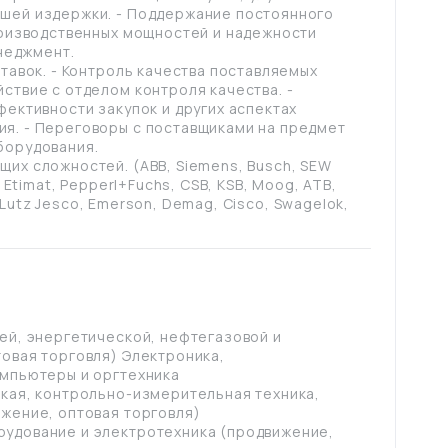
шей издержки. - Поддержание постоянного
роизводственных мощностей и надежности
енеджмент.
тавок. - Контроль качества поставляемых
ствие с отделом контроля качества. -
фективности закупок и других аспектах
я. - Переговоры с поставщиками на предмет
борудования.
их сложностей. (ABB, Siemens, Busch, SEW
 Etimat, Pepperl+Fuchs, CSB, KSB, Moog, ATB,
e, Lutz Jesco, Emerson, Demag, Cisco, Swagelok,
ей, энергетической, нефтегазовой и
овая торговля) Электроника,
омпьютеры и оргтехника
ская, контрольно-измерительная техника,
жение, оптовая торговля)
удование и электротехника (продвижение,