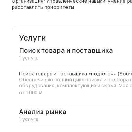
Организация: Управленческие навыки, умение 
расставлять приоритеты
Услуги
Поиск товара и поставщика
1 услуга
Поиск товара и поставщика «под ключ» (Sour
Обеспечиваю полный цикл поиска и подбора
оборудования, комплектующих и сырья. Моя 
технические позиции и поиск альтернатив в 
от
1 000
₽
Анализ рынка
1 услуга