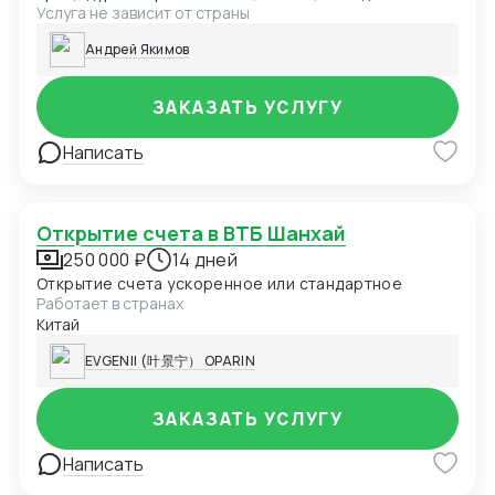
Услуга не зависит от страны
документов, содействие в подаче заявки.
Андрей Якимов
ЗАКАЗАТЬ УСЛУГУ
Написать
Открытие счета в ВТБ Шанхай
250 000 ₽
14 дней
Открытие счета ускоренное или стандартное
Работает в странах
Китай
EVGENII (叶景宁） OPARIN
ЗАКАЗАТЬ УСЛУГУ
Написать