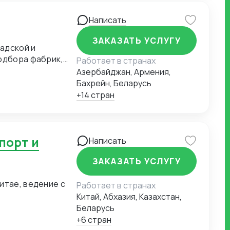
Написать
озок и обеспечить
ЗАКАЗАТЬ УСЛУГУ
ладской и
одбора фабрик,
Работает в странах
. Работаю со
Азербайджан, Армения,
Г. Опыт: 11 лет
Бахрейн, Беларусь
в крупных сетях
+14 стран
гистике и ВЭД.
Написать
ЗАКАЗАТЬ УСЛУГУ
итае, ведение с
Работает в странах
Китай, Абхазия, Казахстан,
Беларусь
+6 стран