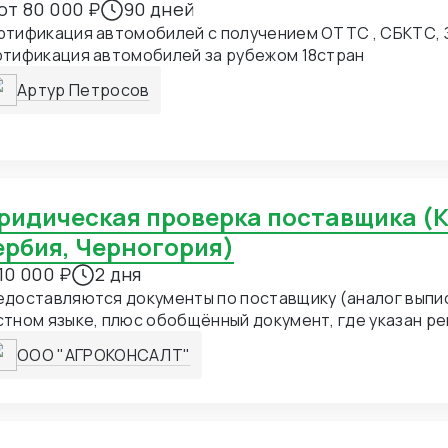
от 80 000 ₽
90 дней
ртификация автомобилей с получением ОТТС , СБКТС, 
ртификация автомобилей за рубежом 18стран
Артур Петросов
ербия, Черногория)
10 000 ₽
2 дня
едоставляются документы по поставщику (аналог выпи
 плюс обобщённый документ, где указан рейтинг надежности,
ебные споры, наличие уголовных и административных дел - переч
ООО "АГРОКОНСАЛТ"
авляемых документов зависит от страны. Также возможен выезд по
есу поставщика с фото видеофиксацией , завода, офи
(сумма оплаты и срок по согласованию)