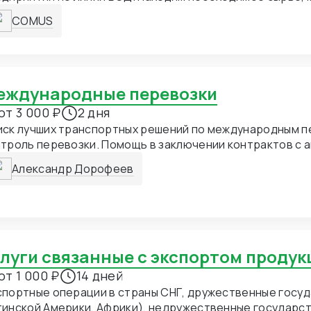
рудование. Закупаем и доставляем. Разовые и регуляр
COMUS
бые объемы и юрисдикции. Справедливая маржа и опер
ммуникация.
Международные перевозки
от 3 000 ₽
2 дня
иск лучших транспортных решений по международным п
троль перевозки. Помощь в заключении контрактов с а
рминалами, перевозчиками
Александр Дорофеев
слуги связанные с экспортом проду
от 1 000 ₽
14 дней
спортные операции в страны СНГ, дружественные госу
тинской Америки, Африки), недружественные государ