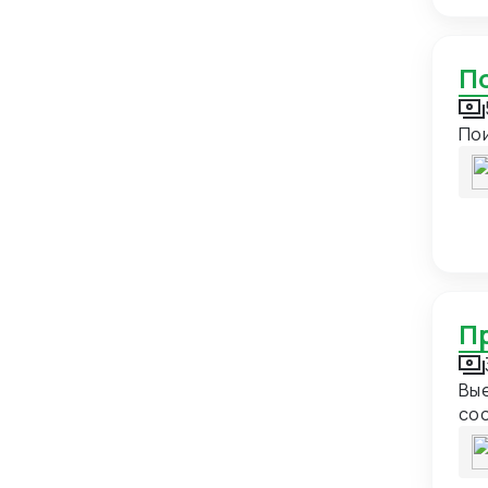
Йемен
3
Казахстан
111
Камбоджа
2
Камерун
2
По
Канада
6
Катар
14
Кения
2
Кипр
7
Киргизия
56
Китай
597
Колумбия
5
Вые
соо
Конго
2
вид
Корейская Народно-
8
тр
Демократическая Республика