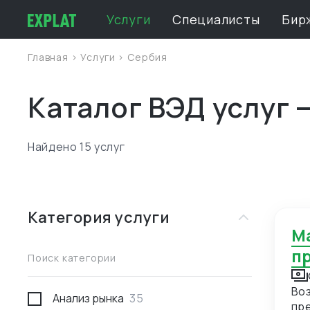
Услуги
Специалисты
Бир
Главная
>
Услуги
>
Сербия
Каталог ВЭД услуг 
Найдено 15 услуг
Категория услуги
Материально - техническое снабжение
п
Поиск категории
Воз
Анализ рынка
35
пре