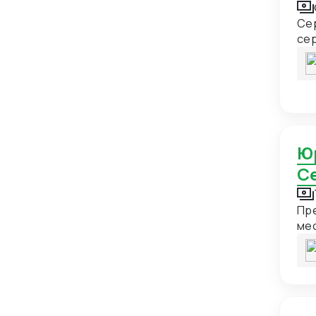
Британские Виргинские острова
1
Се
Бруней
1
се
Буркина-Фасо
2
Бурунди
1
Бутан
1
Великобритания
9
Венгрия
9
Юридическая проверка поставщика (Китай,
С
Венесуэла
4
Вьетнам
21
Пр
Габон
1
местном языке,
суд
Гаити
1
предост
Гайана
1
адр
Гана
1
Гваделупа
1