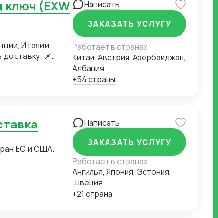
Написать
ЗАКАЗАТЬ УСЛУГУ
нции, Италии,
Работает в странах
оставку. 📌
Китай, Австрия, Азербайджан,
всё возможное,
Албания
я многолетнему
+54 страны
в мы обеспечиваем
ьность подхода:
 учитывающее
ие наших
оставка
Написать
народные
мых услуг. - ✅
ЗАКАЗАТЬ УСЛУГУ
ран ЕС и США.
 автомобильные,
Работает в странах
 из главных
Ангилья, Япония, Эстония,
организация
Швеция
е маршрута. - 📦
+21 страна
разработки
 движение груза в
 точно в срок,