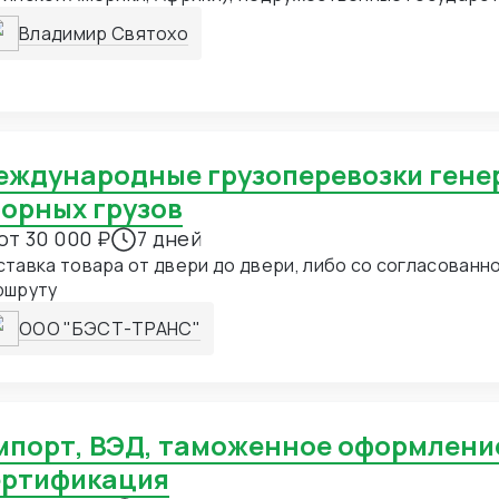
ты Америки, Европейский Союз, Австралия, Япония, Ю
Владимир Святохо
борных грузов
от 30 000 ₽
7 дней
тавка товара от двери до двери, либо со согласованн
ршруту
ООО "БЭСТ-ТРАНС"
ертификация