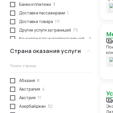
Банки и платежи
3
обо
Лю
Доставка пассажирами
1
ко
Доставка товара
111
Другие услуги за границей
75
Консалтинг по интеллектуальной
5
собственности
По
Страна оказания услуги
кон
Консультации
53
те
Международное право
1
Поиск страны
Недвижимость за границей
2
Поиск товара и поставщика
277
Абхазия
8
Проведение переговоров
59
Австралия
4
У
Проверка качества товара
29
Австрия
11
Проверка отгрузки товара
10
Азербайджан
32
Эк
Ла
Проверка поставщика
43