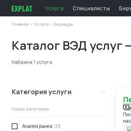
Услуги
Специалисты
Бир
Главная
>
Услуги
>
Бермуды
Каталог ВЭД услуг 
Найдена 1 услуга
Категория услуги
Поиск категории
Пис
нао
Анализ рынка
35