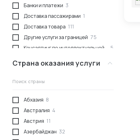
Банки и платежи
3
Доставка пассажирами
1
Доставка товара
111
Другие услуги за границей
75
Консалтинг по интеллектуальной
5
собственности
Страна оказания услуги
Консультации
53
Международное право
1
Поиск страны
Недвижимость за границей
2
Поиск товара и поставщика
277
Абхазия
8
Проведение переговоров
59
Австралия
4
Проверка качества товара
29
Австрия
11
Проверка отгрузки товара
10
Азербайджан
32
Проверка поставщика
43