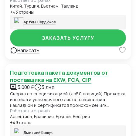
Работает в странах
Китай, Турция, Вьетнам, Таиланд
+43 страны
Артём Сердюков
ЗАКАЗАТЬ УСЛУГУ
Написать
Подготовка пакета документов от
поставщика на EXW, FCA, CIP
5 000 ₽
3 дня
Сверка со спецификацией (до50 позиций) Проверка
инвойса и упаковочного листа, сверка авиа
накладной и сертификатов происхождения/
Работает в странах
качества Производителя
Аргентина, Бразилия, Бруней, Венгрия
+49 стран
Дмитрий Башук