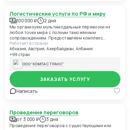
Логистические услуги по РФ и миру
100 000 ₽
2 дня
Мы организуем мультимодальные перевозки из
любой точки мира с полным таможенным
сопровождением. Предоставляем комплекс
Работает в странах
складских услуг в ключевых логистических хабах
Абхазия, Австрия, Азербайджан, Албания
Европы, Азии и России. Специализируемся на
перевозках температурных грузов с
+99 стран
гарантированным соблюдением режима.
ООО "КОМПАС ТРАНС"
Обеспечиваем доставку сборных и генеральных
грузов с ежедневным мониторингом. Выстраиваем
эффективные логистические цепочки через
ЗАКАЗАТЬ УСЛУГУ
собственную сеть партнеров в 25 странах мира.
Написать
Проведение переговоров
от 3 000 ₽
3 дня
Проведение переговоров с существующими или