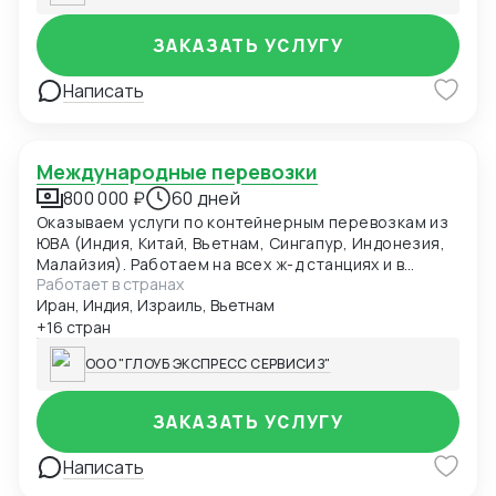
ЗАКАЗАТЬ УСЛУГУ
Написать
Международные перевозки
800 000 ₽
60 дней
Оказываем услуги по контейнерным перевозкам из
ЮВА (Индия, Китай, Вьетнам, Сингапур, Индонезия,
Малайзия). Работаем на всех ж-д станциях и в
Работает в странах
морских портах Китая.
Иран, Индия, Израиль, Вьетнам
+16 стран
ООО "ГЛОУБ ЭКСПРЕСС СЕРВИСИЗ"
ЗАКАЗАТЬ УСЛУГУ
Написать