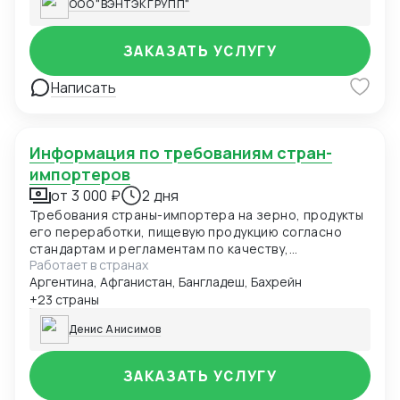
ООО "ВЭНТЭК ГРУПП"
ЗАКАЗАТЬ УСЛУГУ
Написать
Информация по требованиям стран-
импортеров
от 3 000 ₽
2 дня
Требования страны-импортера на зерно, продукты
его переработки, пищевую продукцию согласно
стандартам и регламентам по качеству,
Работает в странах
безопасности и иным требованиям. Данные могут
Аргентина, Афганистан, Бангладеш, Бахрейн
быть представлены в виде чек-листа, формат Excel,
pdf. Первый заказ бесплатно в рамках специального
+23 страны
предложения.
Денис Анисимов
ЗАКАЗАТЬ УСЛУГУ