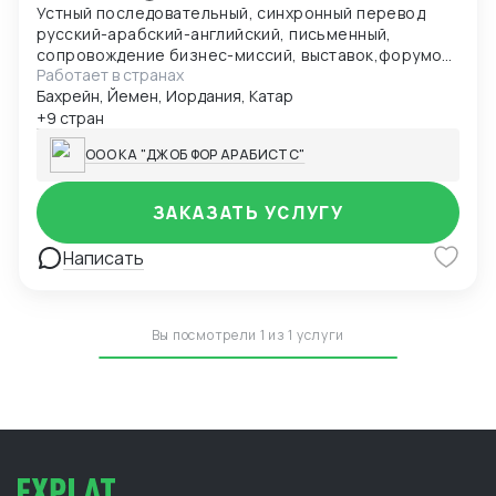
Устный последовательный, синхронный перевод
русский-арабский-английский, письменный,
сопровождение бизнес-миссий, выставок,форумов.
Работает в странах
А также более 70 языков мира. (письменный
Бахрейн, Йемен, Иордания, Катар
перевод).
+9 стран
ООО КА "ДЖОБ ФОР АРАБИСТС"
ЗАКАЗАТЬ УСЛУГУ
Написать
Вы посмотрели 1 из 1 услуги