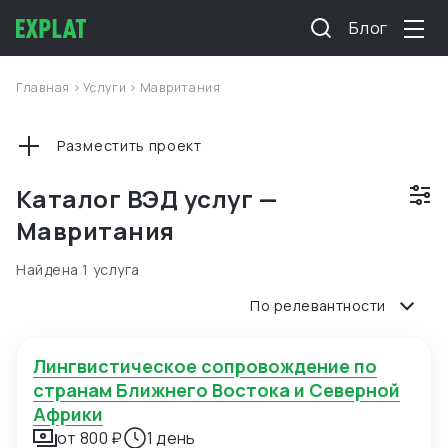
Блог
Главная
>
Услуги
>
Мавритания
Разместить проект
Каталог ВЭД услуг —
Мавритания
Найдена 1 услуга
По релевантности
Лингвистическое сопровождение по
странам Ближнего Востока и Северной
Африки
от 800 ₽
1 день