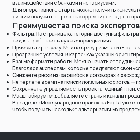
Британские Виргинские острова
1
взаимодействии с банками и нотариусами.
Для оперативного старта можно получить консуль
Бруней
1
риски и получить перечень корректировок до отпра
Буркина-Фасо
2
Преимущества поиска экспертов 
Бурунди
1
Фильтры. На странице категории доступны фильтры 
тех, кто работает в нужных юрисдикциях.
Бутан
1
Прямой старт сразу. Можно сразу разместить проект
Прозрачные условия. В карточках указаны ориентир
Великобритания
9
Разные форматы работы. Можно начать сотрудничес
Венгрия
9
Благодаря экспертам, которые предлагают свои услу
Снижаете риски из-за ошибок в договорах и расхож
Венесуэла
4
Не теряете время на поиски локальных юристов — п
Вьетнам
21
Сохраняете управляемость проекта: единый план, 
Масштабируете: добавляете страны и каналы прод
Габон
1
В разделе «Международное право» на Explat уже ес
Гаити
1
чтобы получить несколько альтернативных предложе
Гайана
1
Гана
1
Гваделупа
1