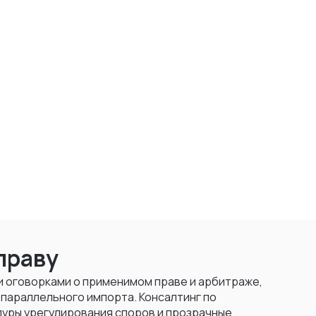
праву
и оговорками о применимом праве и арбитраже,
 параллельного импорта. Консалтинг по
дуры урегулирования споров и прозрачные