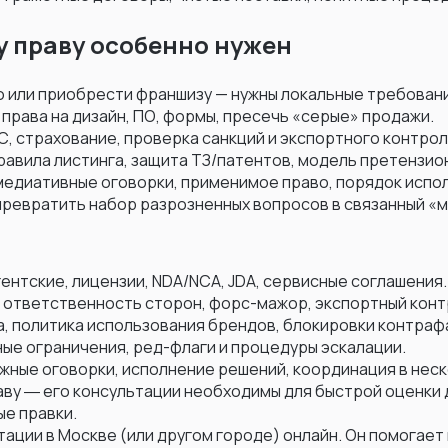
 праву особенно нужен
ю или приобрести франшизу — нужны локальные требовани
права на дизайн, ПО, формы, пресечь «серые» продажи.
, страхование, проверка санкций и экспортного контрол
равила листинга, защита ТЗ/патентов, модель претензио
медиативные оговорки, применимое право, порядок испо
ревратить набор разрозненных вопросов в связанный «м
ентские, лицензии, NDA/NCA, JDA, сервисные соглашения.
, ответственность сторон, форс-мажор, экспортный конт
на, политика использования брендов, блокировки контраф
ые ограничения, ред-флаги и процедуры эскалации.
жные оговорки, исполнение решений, координация в нес
у ― его консультации необходимы для быстрой оценки 
ые правки.
ции в Москве (или другом городе) онлайн. Он помогает