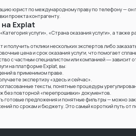
тацию юрист по международному праву по телефону — он
вки проекта контрагенту.
на Explat
«Категория услуги», «Страна оказания услуги», а также
 и получить отклики нескольких экспертов либо заказать
овочные цена и срок оказания услуги, что помогает спла
тво с частным специалистом или компанией ― зависит от
ги на платформе Explat, вы:
дений в применимом праве.
олучаете экспертизу «здесь и сейчас».
согласованные тексты, понятные процедуры урегулирован
аж без повторной «перепрошивки» документов.
ть готовые предложения и понятные фильтры — можно зака
ний по срокам и бюджету. Это самый короткий путь от по