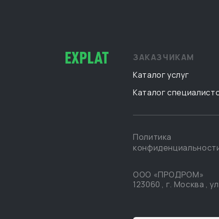
Гватемала
2
Гвинея
1
Германия
21
ЗАКАЗЧИКАМ
Гонконг
24
Каталог услуг
Гренада
1
Каталог специалист
Гренландия
1
Греция
13
Грузия
18
Политика
конфиденциальност
Дания
7
Демократическая Республика
1
ООО «ПРОДРОМ»
Конго
123060
,
г. Москва
,
ул
Доминиканская Республика
1
Египет
15