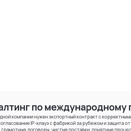
алтинг по международному 
дной компании нужен экспортный контракт с корректным
огласование IP-клауз с фабрикой за рубежом и защита от
 грамотные договоры, чистые поставки, понятные проце