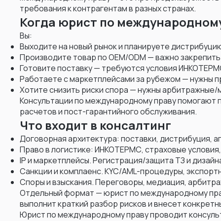
Хранение товаров
9
требования к контрагентам в разных странах.
Беларусь
82
Когда юрист по международному
Юридические услуги
31
Белиз
2
Вы:
Бельгия
11
Выходите на новый рынок и планируете дистрибуци
Производите товар по OEM/ODM — важно закрепить 
Бенин
1
Готовите поставку — требуются условия ИНКОТЕРМС
Бермуды
1
Работаете с маркетплейсами за рубежом — нужны п
Хотите снизить риски спора — нужны арбитражные/
Болгария
11
Консультации по международному праву помогают п
расчетов и пост-гарантийного обслуживания.
Боливия
3
Что входит в консалтинг
Бонэйр, Синт-Эстатиус и Саба
1
Договорная архитектура: поставки, дистрибуция, аг
Босния и Герцеговина
5
Право в логистике: ИНКОТЕРМС, страховые условия
IP и маркетплейсы. Регистрация/защита ТЗ и дизай
Ботсвана
1
Санкции и комплаенс. KYC/AML-процедуры, экспортн
Бразилия
12
Споры и взыскания. Переговоры, медиация, арбитра
Отдельный формат — юрист по международному прав
Британская территория в
2
выполнит краткий разбор рисков и внесет конкретн
индийском океане
Юрист по международному праву проводит консульта