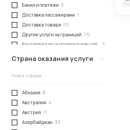
Банки и платежи
3
Доставка пассажирами
1
Доставка товара
111
Другие услуги за границей
75
Консалтинг по интеллектуальной
5
собственности
Страна оказания услуги
Консультации
53
Международное право
1
Поиск страны
Недвижимость за границей
2
Поиск товара и поставщика
277
Абхазия
8
Проведение переговоров
59
Австралия
4
Проверка качества товара
29
Австрия
11
Проверка отгрузки товара
10
Азербайджан
32
Проверка поставщика
43