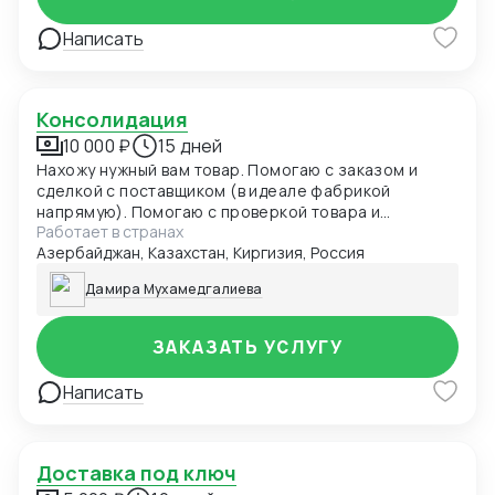
Написать
Консолидация
10 000 ₽
15 дней
Нахожу нужный вам товар. Помогаю с заказом и
сделкой с поставщиком (в идеале фабрикой
напрямую). Помогаю с проверкой товара и
Работает в странах
отгрузкой товара на склад транспортной компании.
Азербайджан, Казахстан, Киргизия, Россия
Веду полностью сделку от поиска до отгрузки
товара клиенту.
Дамира Мухамедгалиева
ЗАКАЗАТЬ УСЛУГУ
Написать
Доставка под ключ