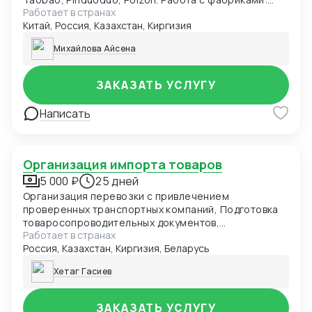
Работает в странах
поиск производителей, проверка надёжности,
Китай, Россия, Казахстан, Киргизия
предоставление прямых контактов. Контроль
качества по запросу: проверка товара на складе с
Михайлова Айсена
фото- и видеофиксацией.
ЗАКАЗАТЬ УСЛУГУ
Написать
Организация импорта товаров
5 000 ₽
25 дней
Организация перевозки с привлечением
проверенных транспортных компаний, Подготовка
товаросопроводительных документов,
Работает в странах
прохождение таможенного оформления в РФ и
Россия, Казахстан, Киргизия, Беларусь
станах участниц ЕАЭС, отслеживание перевозки
товара до доставки его получателем.
Хетаг Гасиев
ЗАКАЗАТЬ УСЛУГУ