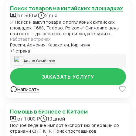
Поиск товаров на китайских площадках
от 500 ₽
2 дня
✅ Поиск и выкуп товара с популярных китайских
площадок: 1688, Taobao, Poizon ✅ Снижение цены
при опте — договорюсь с производителями о
Работает в странах
лучших условиях ✅ Предоставлю фото- и
Россия, Армения, Казахстан, Киргизия
видеоотчет перед отправкой ✅ Надежная упаковка
— минимизация рисков повреждений при перевозке
+1 страна
✅ Доставка товара до склада в Москву, отправка в
Алина Семёнова
любой город России (ТК на выбор) ✅ Также
доставлю в Армению, Беларусь, Казахстан,
Кыргызстан ✅ Полное сопровождение — от заказа
ЗАКАЗАТЬ УСЛУГУ
до получения
Написать
Помощь в бизнесе с Китаем
от 1 000 ₽
10 дней
Полное ведение импорт экспортных операций со
странами СНГ, КНР. Поиск поставщиков