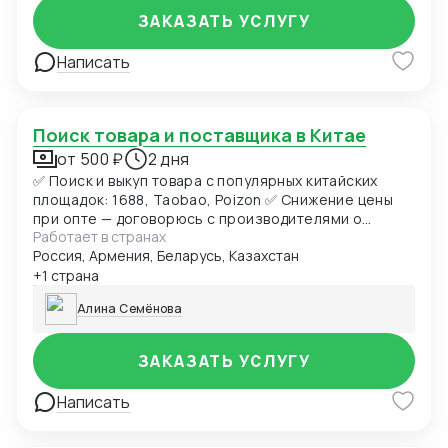
ЗАКАЗАТЬ УСЛУГУ
Написать
Поиск товара и поставщика в Китае
от 500 ₽
2 дня
✅ Поиск и выкуп товара с популярных китайских
площадок: 1688, Taobao, Poizon ✅ Снижение цены
при опте — договорюсь с производителями о
Работает в странах
лучших условиях ✅ Предоставлю фото- и
Россия, Армения, Беларусь, Казахстан
видеоотчет перед отправкой ✅ Надежная упаковка
— минимизация рисков повреждений при перевозке
+1 страна
✅ Доставка товара до склада в Москву, отправка в
Алина Семёнова
любой город России (ТК на выбор) ✅ Также
доставлю в Армению, Беларусь, Казахстан,
Кыргызстан ✅ Полное сопровождение — от заказа
ЗАКАЗАТЬ УСЛУГУ
до получения
Написать