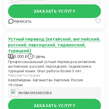
ЗАКАЗАТЬ УСЛУГУ
Написать
Устный перевод (китайский, английский,
русский, персидский, таджикский,
турецкий)
5 000 ₽
1 день
Профессиональный устный перевод на китайский,
английский, русский, персидский, таджикский и
турецкий языки. Опыт работы более 5 лет.
Работает в странах
Участвовал в международных конференциях,
Азербайджан, Афганистан, Киргизия, Россия
деловых переговорах и культурных мероприятиях.
Обеспечиваю точность и конфиденциальность.цена
+6 стран
зависит от продолжительности или типа
MUQIMJON SAIDZODA
мероприятия (например, конференция, встреча,
телефонный звонок и т.д.).
ЗАКАЗАТЬ УСЛУГУ