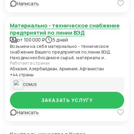
Написать
Материально - техническое снабжение
предприятий по линии ВЭД
от 100 000 ₽
5 дней
Возьмем на себя материально - техническое
снабжение Вашего предприятия по линии ВЭД.
Находим необходимое сырьё, материалы и
Работает в странах
оборудование. Закупаем и доставляем. Разовые и
Абхазия, Азербайджан, Армения, Афганистан
регулярные поставки. Любые объемы и юрисдикции.
Справедливая маржа и оперативная коммуникация.
+44 страны
COMUS
ЗАКАЗАТЬ УСЛУГУ
Написать