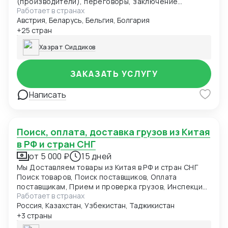
(производители), переговоры, заключение
Работает в странах
контрактов, полная организация, контроль и
Австрия, Беларусь, Бельгия, Болгария
ведение транспортно-логистических услуг "до
двери", контроль и сопровождение документаций,
+25 стран
организация финансовой логистики.
Хазрат Сиддиков
ЗАКАЗАТЬ УСЛУГУ
Написать
Поиск, оплата, доставка грузов из Китая
в РФ и стран СНГ
от 5 000 ₽
15 дней
Мы Доставляем товары из Китая в РФ и стран СНГ
Поиск товаров, Поиск поставщиков, Оплата
поставщикам, Прием и проверка грузов, Инспекция
Работает в странах
товара, Складирование товаров, Брендирование
Россия, Казахстан, Узбекистан, Таджикистан
товаров, Нанесение логотипов, Русификация
товара, Изменения дизайна и коробки
+3 страны