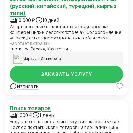
(русский, китайский, турецкий, кыргыз
тили)
10 000 ₽
10 дней
Сопровождение на выставках,международных
конференциях и деловых встречах. Сопровождение
на экскурсиях. Перевод в онлайн-вебинарах и
Работает в странах
телефонных переговоров.
Киргизия, Россия, Казахстан
Мираида Даниярова
ЗАКАЗАТЬ УСЛУГУ
Написать
Поиск товаров
1 000 ₽
1 день
Услуги по сопровождению закупки товаров в Китае.
Подбор поставщиков и товаров на площадках 1688,
Taobao, Pinduoduo, Poizon. Работа с фабриками: