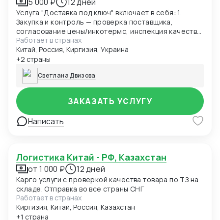
5 000 ₽
12 дней
Услуга "Доставка под ключ" включает в себя: 1.
Закупка и контроль — проверка поставщика,
согласование цены/инкотермс, инспекция качества
Работает в странах
на фабрике. 2. Экспедирование по Китаю — забор
Китай, Россия, Киргизия, Украина
груза с фабрики, доставка на склад консолидации,
упаковка, маркировка, хранение. 3. Таможенное
+2 страны
оформление в Китае — экспортная декларация,
Светлана Двизова
уплата вывозных пошлин (если есть), регистрация
Честный знак. 4. Магистральная перевозка — море,
ж/д, авиа или авто до страны получателя. 5.
ЗАКАЗАТЬ УСЛУГУ
Импортное таможенное оформление — расчёт
пошлин, сборов, НДС, получение разрешений,
Написать
сертификатов. 6. Складская обработка при ввозе —
разгрузка, таможенный склад, переупаковка при
необходимости.
Логистика Китай - РФ, Казахстан
от 1 000 ₽
12 дней
Карго услуги с проверкой качества товара по ТЗ на
складе. Отправка во все страны СНГ
Работает в странах
Киргизия, Китай, Россия, Казахстан
+1 страна