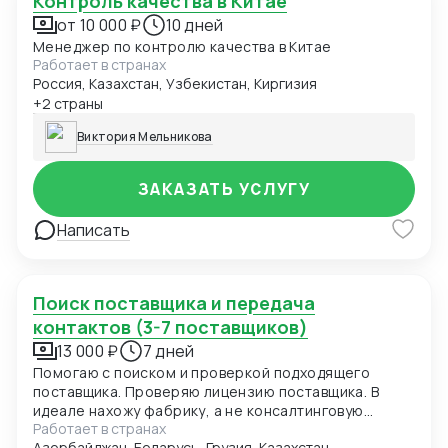
Контроль качества в Китае
от 10 000 ₽
10 дней
Менеджер по контролю качества в Китае
Работает в странах
Россия, Казахстан, Узбекистан, Киргизия
+2 страны
Виктория Мельникова
ЗАКАЗАТЬ УСЛУГУ
Написать
Поиск поставщика и передача
контактов (3-7 поставщиков)
13 000 ₽
7 дней
Помогаю с поиском и проверкой подходящего
поставщика. Проверяю лицензию поставщика. В
идеале нахожу фабрику, а не консалтинговую
Работает в странах
компанию.
Азербайджан, Беларусь, Грузия, Казахстан