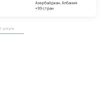
облюдением
Азербайджан, Албания
рузов с
+99 стран
огистические
мира.
1 услуги