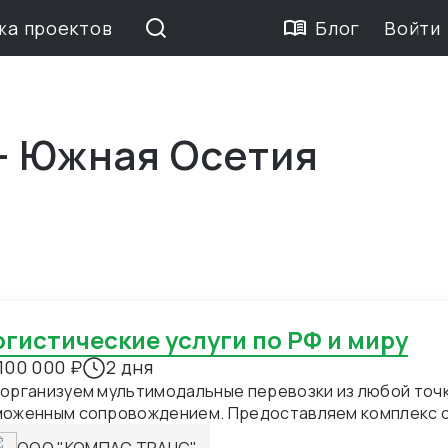
жа проектов
Блог
Войти
 — Южная Осетия
Логистические услуги по РФ и миру
100 000 ₽
2 дня
организуем мультимодальные перевозки из любой точк
моженным сопровождением. Предоставляем комплекс ск
чевых логистических хабах Европы, Азии и России. Сп