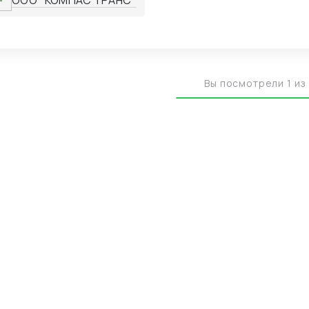
ООО "КОМПАС ТРАНС"
ревозках температурных грузов с гарантированным с
има. Обеспечиваем доставку сборных и генеральных г
едневным мониторингом. Выстраиваем эффективные л
очки через собственную сеть партнеров в 25 странах 
Вы посмотрели 1 из 