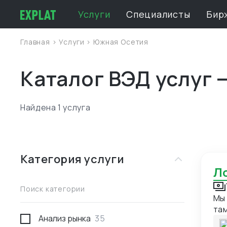
Услуги
Специалисты
Бир
Главная
>
Услуги
>
Южная Осетия
Каталог ВЭД услуг
Найдена 1 услуга
Категория услуги
Поиск категории
Мы 
та
Анализ рынка
35
клю