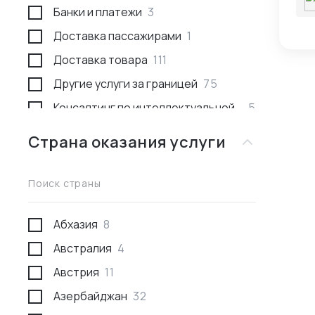
пе
Банки и платежи
3
реж
Доставка пассажирами
1
еж
цеп
Доставка товара
111
Другие услуги за границей
75
Консалтинг по интеллектуальной
5
собственности
Страна оказания услуги
Консультации
53
Международное право
1
Поиск страны
Недвижимость за границей
2
Поиск товара и поставщика
277
Абхазия
8
Проведение переговоров
59
Австралия
4
Проверка качества товара
29
Австрия
11
Проверка отгрузки товара
10
Азербайджан
32
Проверка поставщика
43