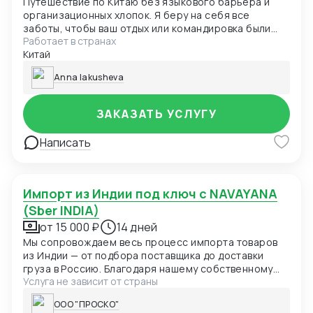
Путешествие по Китаю без языкового барьера и
организационных хлопок. Я беру на себя все
заботы, чтобы ваш отдых или командировка были
Работает в странах
максимально гладкими и комфортными. Что я
Китай
сделаю для вас: До поездки: Составлю идеальный
маршрут, забронирую отели, куплю билеты на
Anna Iakusheva
скоростные поезда и в музеи/
достопримечательности (что избавит вас от
очередей). Во время поездки: Встречу, сопровожу
ЗАКАЗАТЬ УСЛУГУ
по запланированному маршруту, буду вашим гидом
и переводчиком, помогу в общении с местными,
Написать
порекомендую проверенные рестораны и решу
любые непредвиденные ситуации. Результат: Вы
экономите время, нервы и получаете настоящее
удовольствие от поездки, зная, что все детали под
Импорт из Индии под ключ с NAVAYANA
контролем.
(Sber INDIA)
от 15 000 ₽
14 дней
Мы сопровождаем весь процесс импорта товаров
из Индии — от подбора поставщика до доставки
груза в Россию. Благодаря нашему собственному
Услуга не зависит от страны
офису NAVAYANA в Индии и партнёрству с SBER INDIA,
вы получаете прямой выход на рынок, прозрачные
ООО "ПРОСКО"
сделки и полный контроль на каждом этапе.