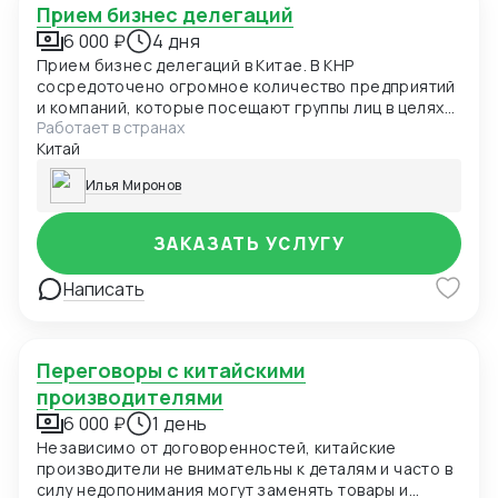
Прием бизнес делегаций
6 000 ₽
4 дня
Прием бизнес делегаций в Китае. В КНР
сосредоточено огромное количество предприятий
и компаний, которые посещают группы лиц в целях
Работает в странах
командировки или туризма. Я оказываю услугу
Китай
постоянного сопровождения с момента их встречи
в аэропорту и до окончании поездки. В оговоренную
Илья Миронов
стоимость будут входить трансферы по всем
местам назначения, устный и письменный перевод
при заключении сделок и туристическая программа
ЗАКАЗАТЬ УСЛУГУ
по желанию гостей.
Написать
Переговоры с китайскими
производителями
6 000 ₽
1 день
Независимо от договоренностей, китайские
производители не внимательны к деталям и часто в
силу недопонимания могут заменять товары и