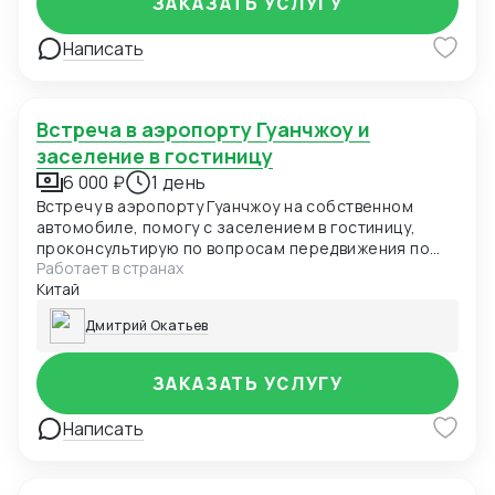
ЗАКАЗАТЬ УСЛУГУ
Написать
Встреча в аэропорту Гуанчжоу и
заселение в гостиницу
6 000 ₽
1 день
Встречу в аэропорту Гуанчжоу на собственном
автомобиле, помогу с заселением в гостиницу,
проконсультирую по вопросам передвижения по
Работает в странах
городу, питания и оплате
Китай
Дмитрий Окатьев
ЗАКАЗАТЬ УСЛУГУ
Написать