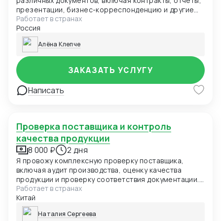
различных документов, включая контракты, отчеты,
презентации, бизнес-корреспонденцию и другие
Работает в странах
тексты. Я гарантирую точность, качество и
Россия
соблюдение сроков выполнения перевода.
Алёна Клепче
ЗАКАЗАТЬ УСЛУГУ
Написать
Проверка поставщика и контроль
качества продукции
8 000 ₽
2 дня
Я провожу комплексную проверку поставщика,
включая аудит производства, оценку качества
продукции и проверку соответствия документации.
Работает в странах
Осмотр производства, тестирование продукции,
Китай
проверка сертификатов и лицензий, анализ
документации.
Наталия Сергеева