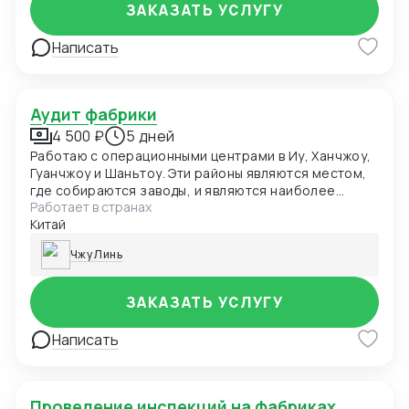
ЗАКАЗАТЬ УСЛУГУ
Написать
Аудит фабрики
4 500 ₽
5 дней
Работаю с операционными центрами в Иу, Ханчжоу,
Гуанчжоу и Шаньтоу. Эти районы являются местом,
где собираются заводы, и являются наиболее
Работает в странах
развитыми городами Китая для торговли и экспорта.
Китай
Чжу Линь
ЗАКАЗАТЬ УСЛУГУ
Написать
Проведение инспекций на фабриках