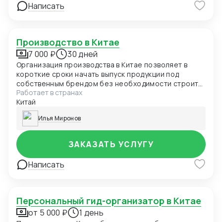
Написать
Производство в Китае
7 000 ₽
30 дней
Организация производства в Китае позволяет в
короткие сроки начать выпуск продукции под
собственным брендом без необходимости строить
Работает в странах
завод или фабрику. Это мировая практика, которой
Китай
активно пользуются и небольшие фирмы, и
международные корпорации. Я помогаю
Илья Миронов
российским предпринимателям легко и быстро
организовать OEM или ODM производство в КНР.
ЗАКАЗАТЬ УСЛУГУ
Написать
Персональный гид-организатор в Китае
от 5 000 ₽
1 день