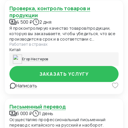
Проверка, контроль товаров и
продукции
4 500 ₽
2 дня
Я проконтролирую качество товаров/продукции,
которую вы заказываете, чтобы убедиться, что все
производится в срок и в соответствии с
Работает в странах
технологией. Проверю, что используется хорошее
Китай
сырье и материалы, а готовая продукция
соответствует качеству. Проверю, как товары
Егор Нестеров
упаковываются и отправляются к вам, и что все
документы и сертификаты на месте.
ЗАКАЗАТЬ УСЛУГУ
Написать
Письменный перевод
6 000 ₽
1 день
Осуществляю профессиональный письменный
перевод с китайского на русский и наоборот.