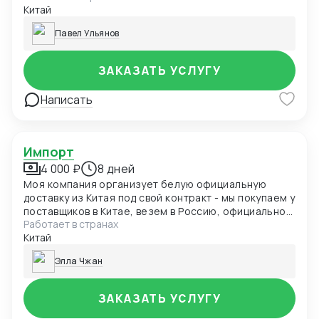
Китай
Павел Ульянов
ЗАКАЗАТЬ УСЛУГУ
Написать
Импорт
4 000 ₽
8 дней
Моя компания организует белую официальную
доставку из Китая под свой контракт - мы покупаем у
поставщиков в Китае, везем в Россию, официально
Работает в странах
растамаживаем, получаем все разрешительные
Китай
документы (сертификаты/декларации) - и продаем
вам товар в рублях с НДС внутри России уже
Элла Чжан
полностью со всеми необходимыми документами.
Если не хотите самостоятельно заниматься
растаможкой - пишите мне.
ЗАКАЗАТЬ УСЛУГУ