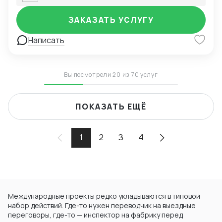
Собственный офис в Индии обеспечивает прямую
коммуникацию, контроль качества и полную
ЗАКАЗАТЬ УСЛУГУ
прозрачность сделки. Мы работаем только с
проверенными поставщиками и гарантируем
Написать
выполнение условий контракта.
Вы посмотрели 20 из 70 услуг
ПОКАЗАТЬ ЕЩЁ
1
2
3
4
Международные проекты редко укладываются в типовой
набор действий. Где-то нужен переводчик на выездные
переговоры, где-то — инспектор на фабрику перед