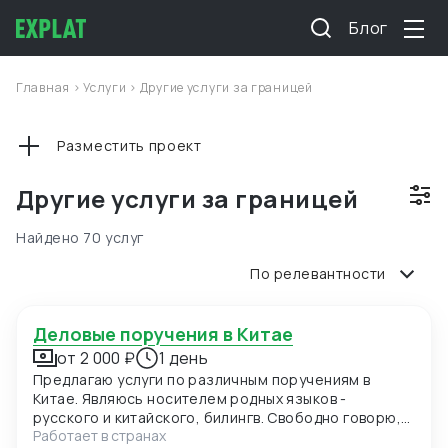
Блог
Главная
>
Услуги
>
Другие услуги за границей
Разместить проект
Другие услуги за границей
Найдено 70 услуг
По релевантности
Деловые поручения в Китае
от 2 000 ₽
1 день
Предлагаю услуги по различным поручениям в
Китае. Являюсь носителем родных языков -
русского и китайского, билингв. Свободно говорю,
Работает в странах
пишу и читаю на обоих языках. Живу и работаю в