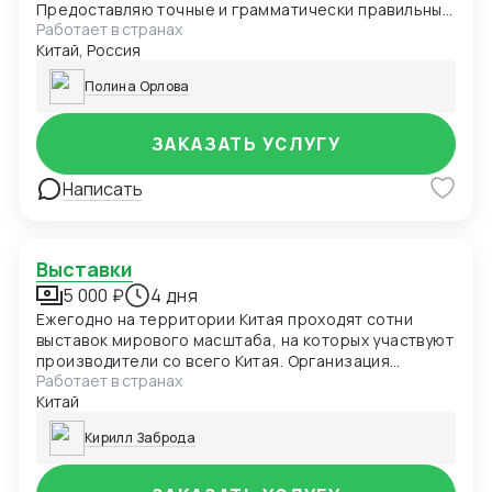
Предоставляю точные и грамматически правильные
Работает в странах
переводы документов различной тематики.
Китай, Россия
Полина Орлова
ЗАКАЗАТЬ УСЛУГУ
Написать
Выставки
5 000 ₽
4 дня
Ежегодно на территории Китая проходят сотни
выставок мирового масштаба, на которых участвуют
производители со всего Китая. Организация
Работает в странах
поездки на выставку / сопровождение на выставку в
Китай
Гуанчжоу, Шэньчжэне, Фошане, Гонконге и др.
городах Китая
Кирилл Заброда