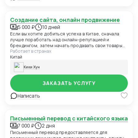
Создание сайта, онлайн продвижение
5 000 ₽
10 дней
Если вы хотите добиться успеха в Китае, сначала
лучше поработать над онлайн-репутацией и
брендингом, затем начать продавать свои товары
Работает в странах
или услуги на Tmall, JD.com, Pinduoduo, Xiaohongshu.
Китай
И только после этого, если вы вложили достаточное
количество средств и времени в онлайн-маркетинг,
Кики Хун
вы можете начать развивать свое физическое
присутствие и открывать офлайн-магазины.
ЗАКАЗАТЬ УСЛУГУ
Написать
Письменный перевод с китайского языка
7 000 ₽
2 дня
Письменный перевод предоставляется для