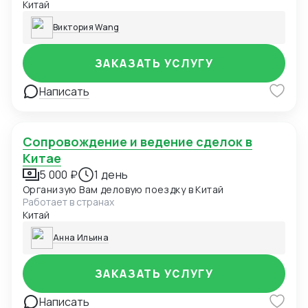
Китай
Пекине более 19-лет. Имею большой опыт работы
переводчиком на международных выставках,
Виктория Wang
деловых переговорах, контактов с
производителями и предпринимателями. Беру
выполнить различные коммерческие поручения по
ЗАКАЗАТЬ УСЛУГУ
территории Китая!
Написать
Сопровождение и ведение сделок в
Китае
5 000 ₽
1 день
Организую Вам деловую поездку в Китай
Работает в странах
Китай
Анна Ильина
ЗАКАЗАТЬ УСЛУГУ
Написать