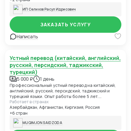
контроль выпуска грузов Контракты ВЭД, инвойсы,
ИП Селихов Расул Идрисович
упаковочные листы
ЗАКАЗАТЬ УСЛУГУ
Написать
Устный перевод (китайский, английский,
русский, персидский, таджикский,
турецкий)
5 000 ₽
1 день
Профессиональный устный перевод на китайский,
английский, русский, персидский, таджикский и
турецкий языки. Опыт работы более 5 лет.
Работает в странах
Участвовал в международных конференциях,
Азербайджан, Афганистан, Киргизия, Россия
деловых переговорах и культурных мероприятиях.
Обеспечиваю точность и конфиденциальность.цена
+6 стран
зависит от продолжительности или типа
MUQIMJON SAIDZODA
мероприятия (например, конференция, встреча,
телефонный звонок и т.д.).