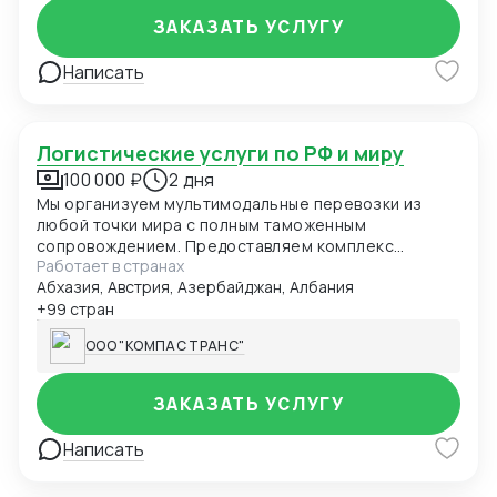
ЗАКАЗАТЬ УСЛУГУ
Написать
Логистические услуги по РФ и миру
100 000 ₽
2 дня
Мы организуем мультимодальные перевозки из
любой точки мира с полным таможенным
сопровождением. Предоставляем комплекс
Работает в странах
складских услуг в ключевых логистических хабах
Абхазия, Австрия, Азербайджан, Албания
Европы, Азии и России. Специализируемся на
перевозках температурных грузов с
+99 стран
гарантированным соблюдением режима.
ООО "КОМПАС ТРАНС"
Обеспечиваем доставку сборных и генеральных
грузов с ежедневным мониторингом. Выстраиваем
эффективные логистические цепочки через
ЗАКАЗАТЬ УСЛУГУ
собственную сеть партнеров в 25 странах мира.
Написать