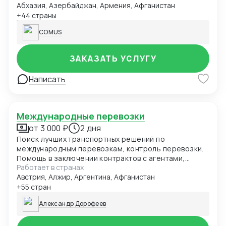
Абхазия, Азербайджан, Армения, Афганистан
регулярные поставки. Любые объемы и юрисдикции.
Справедливая маржа и оперативная коммуникация.
+44 страны
COMUS
ЗАКАЗАТЬ УСЛУГУ
Написать
Международные перевозки
от 3 000 ₽
2 дня
Поиск лучших транспортных решений по
международным перевозкам, контроль перевозки.
Помощь в заключении контрактов с агентами,
Работает в странах
линиями, терминалами, перевозчиками
Австрия, Алжир, Аргентина, Афганистан
+55 стран
Александр Дорофеев