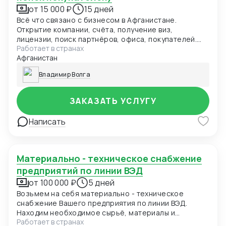
от 15 000 ₽
15 дней
Всё что связано с бизнесом в Афганистане.
Открытие компании, счёта, получение виз,
лицензии, поиск партнёров, офиса, покупателей.
Работает в странах
Анализ рынка.
Афганистан
Владимир Волга
ЗАКАЗАТЬ УСЛУГУ
Написать
Материально - техническое снабжение
предприятий по линии ВЭД
от 100 000 ₽
5 дней
Возьмем на себя материально - техническое
снабжение Вашего предприятия по линии ВЭД.
Находим необходимое сырьё, материалы и
Работает в странах
оборудование. Закупаем и доставляем. Разовые и