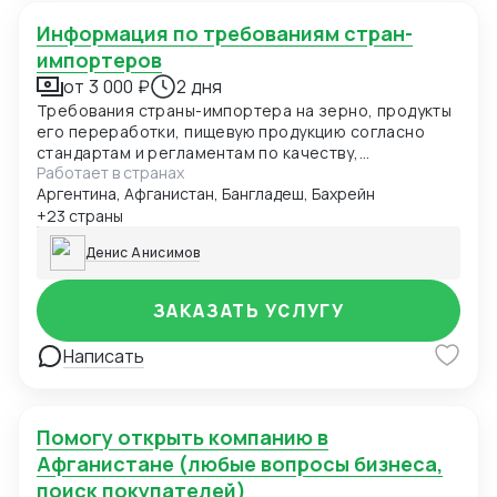
Информация по требованиям стран-
импортеров
от 3 000 ₽
2 дня
Требования страны-импортера на зерно, продукты
его переработки, пищевую продукцию согласно
стандартам и регламентам по качеству,
Работает в странах
безопасности и иным требованиям. Данные могут
Аргентина, Афганистан, Бангладеш, Бахрейн
быть представлены в виде чек-листа, формат Excel,
pdf. Первый заказ бесплатно в рамках специального
+23 страны
предложения.
Денис Анисимов
ЗАКАЗАТЬ УСЛУГУ
Написать
Помогу открыть компанию в
Афганистане (любые вопросы бизнеса,
поиск покупателей)