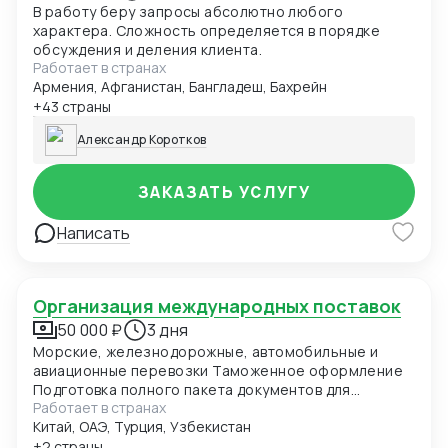
В работу беру запросы абсолютно любого
характера. Сложность определяется в порядке
обсуждения и деления клиента.
Работает в странах
Армения, Афганистан, Бангладеш, Бахрейн
+43 страны
Александр Коротков
ЗАКАЗАТЬ УСЛУГУ
Написать
Организация международных поставок
50 000 ₽
3 дня
Морские, железнодорожные, автомобильные и
авиационные перевозки Таможенное оформление
Подготовка полного пакета документов для
Работает в странах
импорта Классификация товаров по ТН ВЭД Расчёт
Китай, ОАЭ, Турция, Узбекистан
таможенных платежей (пошлины, НДС, сборы)
Взаимодействие с таможенными представителями и
+2 страны