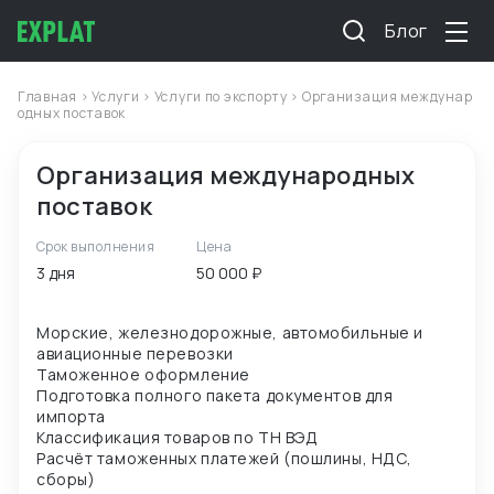
Блог
Главная
>
Услуги
>
Услуги по экспорту
> Организация междунар
одных поставок
Организация международных
поставок
Срок выполнения
Цена
3 дня
50 000 ₽
Морские, железнодорожные, автомобильные и
авиационные перевозки
Таможенное оформление
Подготовка полного пакета документов для
импорта
Классификация товаров по ТН ВЭД
Расчёт таможенных платежей (пошлины, НДС,
сборы)