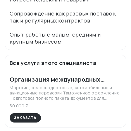
Сопровождение как разовых поставок,
так и регулярных контрактов
Опыт работы с малым, средним и
Все услуги этого специалиста
Организация международных
поставок
Морские, железнодорожные, автомобильные и
авиационные перевозки Таможенное оформление
Подготовка полного пакета документов для
импорта Классификация товаров по ТН ВЭД Расчёт
50 000 ₽
таможенных платежей (пошлины, НДС, сборы)
Взаимодействие с таможенными представителями
ЗАКАЗАТЬ
и контроль выпуска грузов Контракты ВЭД,
инвойсы, упаковочные листы