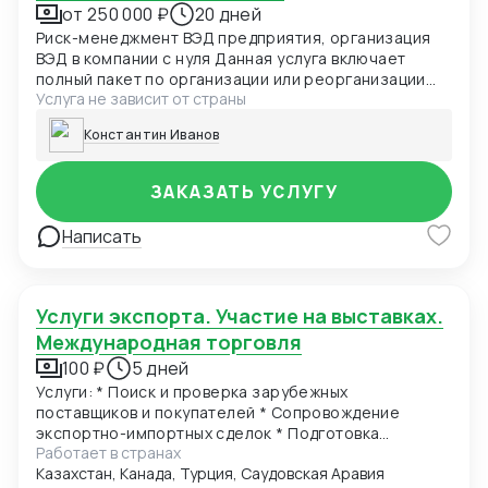
от 250 000 ₽
20 дней
Риск-менеджмент ВЭД предприятия, организация
ВЭД в компании с нуля Данная услуга включает
полный пакет по организации или реорганизации
Услуга не зависит от страны
вэд в компании. В комплекс услуг входит: аудит или
составление документов регламентирующих вэд в
Константин Иванов
компании (положение о вэд, проверка иностранных
клиентов), разработка или аудит действующих
предварительных, рамочных, разовых и
ЗАКАЗАТЬ УСЛУГУ
специализированных контрактов компании,
разработка или аудит системы проверки
Написать
иностранных клиентов, аудит или планирование
претензионной и арбитражной работы. Адаптация и
обучение персонала в корпоративном формате.
Услуги экспорта. Участие на выставках.
Международная торговля
100 ₽
5 дней
Услуги: * Поиск и проверка зарубежных
поставщиков и покупателей * Сопровождение
экспортно-импортных сделок * Подготовка
Работает в странах
внешнеторговых контрактов и документации *
Казахстан, Канада, Турция, Саудовская Аравия
Организация логистики и таможенного оформления