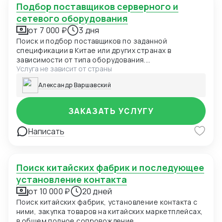
Подбор поставщиков серверного и
сетевого оборудования
от 7 000 ₽
3 дня
Поиск и подбор поставщиков по заданной
спецификации в Китае или других странах в
зависимости от типа оборудования.
Услуга не зависит от страны
Предоставление результатов поиска в виде
коммерческих предложений от поставщиков.
Александр Варшавский
Запрос лицензий, гарантийных писем, финансовой
отчетности для проверки поставщика по запросу.
ЗАКАЗАТЬ УСЛУГУ
Написать
Поиск китайских фабрик и последующее
установление контакта
от 10 000 ₽
20 дней
Поиск китайских фабрик, установление контакта с
ними, закупка товаров на китайских маркетплейсах,
в общем полное сопровождение