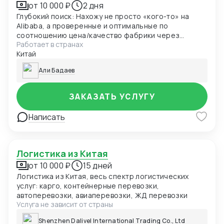
от 10 000 ₽
2 дня
Глубокий поиск: Нахожу не просто «кого-то» на
Alibaba, а проверенные и оптимальные по
соотношению цена/качество фабрики через
Работает в странах
локальные платформы (1688.com) и собственную
Китай
сеть контактов.
Али Бадаев
ЗАКАЗАТЬ УСЛУГУ
Написать
Логистика из Китая
от 10 000 ₽
15 дней
Логистика из Китая, весь спектр логистических
услуг: карго, контейнерные перевозки,
автоперевозки, авиаперевозки, ЖД перевозки
Услуга не зависит от страны
Shenzhen Dalivel International Trading Co., Ltd