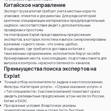
Китайское направление
Экспорт груза в Китай требует учета местных норм по
упаковке, этикетке и документам. Для ряда категорий
критичны спецификации материалов и предупредительные
надписи; несоответствие ведет к дополнительным
проверкам и простоям.
На платформе Explat представалены предложения
экспертов, в которых логистика и выпуск синхронизированы
в режиме «одного окна», что очень удобно.
В сценариях, где требуется доставка из Китая с
таможенным оформлением, исполнители берут на себя
бронирование места, консолидацию, подготовку пакета для
выпуска и контроль «красного/зеленого» каналов.
Преимущества поиска экспертов на
Explat
Точный отбор исполнителя по задаче и местоположению.
Фильтры «Категория услуги», «Страна оказания услуги» и
«Тип специалиста» (частник/компания) помогают сразу
увидеть релевантные предложения, в том числе по России,
Китаю и ЕАЭС.
Прозрачные условия. В карточках указаны
ориентировочные цены и сроки (есть быстрые