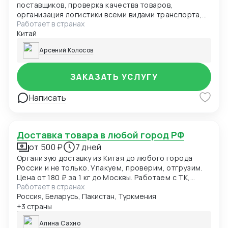
поставщиков, проверка качества товаров,
организация логистики всеми видами транспорта,
Работает в странах
контроль отгрузки, содействие в оплате в Китай,
Китай
доставка груза по России
Арсений Колосов
ЗАКАЗАТЬ УСЛУГУ
Написать
Доставка товара в любой город РФ
от 500 ₽
7 дней
Организую доставку из Китая до любого города
России и не только. Упакуем, проверим, отгрузим.
Цена от 180 ₽ за 1 кг до Москвы. Работаем с ТК,
Работает в странах
предоставим трек-номер и фото перед отправкой.
Россия, Беларусь, Пакистан, Туркмения
Отправляем авто, ж\д, авиа и море.
+3 страны
Алина Сахно