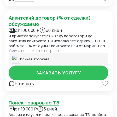
Агентский договор (% от сделки) —
обсуждаемо
от 100 000 ₽
60 дней
Я привожу покупателя и веду переговоры до
закрытия контракта. Вы исполняете сделку. 100 000
руб/мес + % от суммы контракта или от маржи. Без
Услуга не зависит от страны
риска для вас — % платите только когда сделка
закрыта.
Ирина Сторожева
ЗАКАЗАТЬ УСЛУГУ
Написать
Поиск товаров по ТЗ
от 10 000 ₽
5 дней
Анализ и изучения рынка, согласование ТЗ, подбор