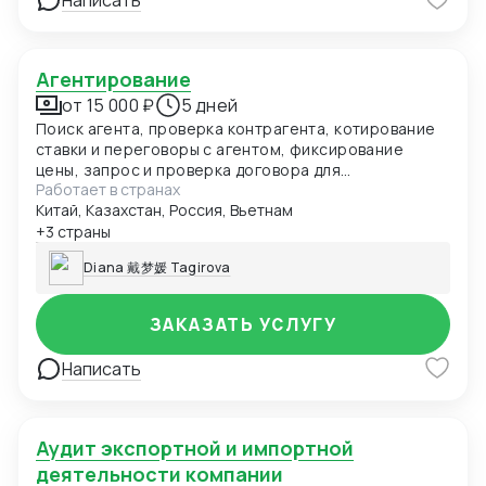
Написать
Агентирование
от 15 000 ₽
5 дней
Поиск агента, проверка контрагента, котирование
ставки и переговоры с агентом, фиксирование
цены, запрос и проверка договора для
Работает в странах
агентирования, помогу найти вам способ как
Китай, Казахстан, Россия, Вьетнам
оплатить за услугу (если у вас нет ВТБ Шанхай),
если необходимо проведу переговоры по запросу и
+3 страны
отдельную цену, подскажу лучший марщрут и тд
Diana 戴梦媛 Tagirova
ЗАКАЗАТЬ УСЛУГУ
Написать
Аудит экспортной и импортной
деятельности компании