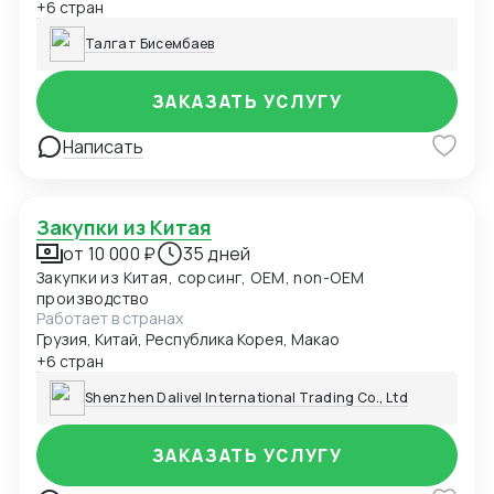
* Помощь в сертификации и адаптации товаров к
+6 стран
требованиям стран Ближнего Востока, Китая и
Талгат Бисембаев
Турции Представление интересов компаний на
международных рынках Консультации по выходу на
экспорт и участию в тендерах
ЗАКАЗАТЬ УСЛУГУ
Написать
Закупки из Китая
от 10 000 ₽
35 дней
Закупки из Китая, сорсинг, OEM, non-OEM
производство
Работает в странах
Грузия, Китай, Республика Корея, Макао
+6 стран
Shenzhen Dalivel International Trading Co., Ltd
ЗАКАЗАТЬ УСЛУГУ