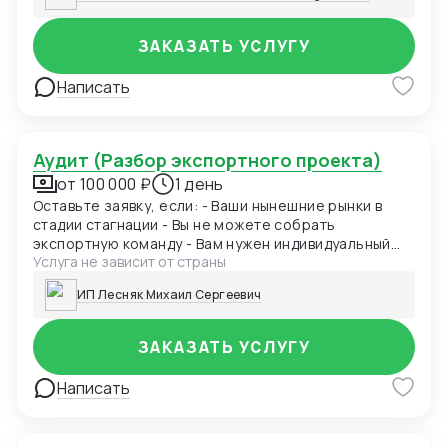
ЗАКАЗАТЬ УСЛУГУ
Написать
Аудит (Разбор экспортного проекта)
от 100 000 ₽
1 день
Оставьте заявку, если: - Ваши нынешние рынки в
стадии стагнации - Вы не можете собрать
экспортную команду - Вам нужен индивидуальный
Услуга не зависит от страны
алгоритм развития экспортных продаж - Вы ищете
короткий и легкий путь на внешние рынки Сотни и
ИП Лесняк Михаил Сергеевич
тысячи компаний уже проходили этой дорогой.
Существует конкретный план действий и
трансформаций с ответами на все ваши вопросы,
ЗАКАЗАТЬ УСЛУГУ
который ведет к результату. Приятному
финансовому результату!
Написать