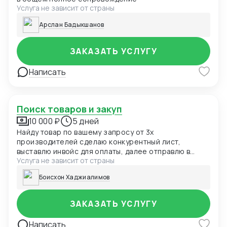
Услуга не зависит от страны
Арслан Бадыкшанов
ЗАКАЗАТЬ УСЛУГУ
Написать
Поиск товаров и закуп
10 000 ₽
5 дней
Найду товар по вашему запросу от 3х
производителей сделаю конкурентный лист,
выставлю инвойс для оплаты, далее отправлю в
Услуга не зависит от страны
страну назначения, перед отгрузкой будет
предотгрузочная инспекция за отдельную плату
Боисхон Хаджиалимов
ЗАКАЗАТЬ УСЛУГУ
Написать