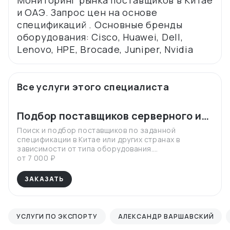
Мониторинг рынка поставщиков в Китае
и ОАЭ. Запрос цен на основе
спецификаций . Основные бренды
оборудования: Cisco, Huawei, Dell,
Все услуги этого специалиста
Подбор поставщиков серверного и
сетевого оборудования
Поиск и подбор поставщиков по заданной
спецификации в Китае или других странах в
зависимости от типа оборудования.
Предоставление результатов поиска в виде
от 7 000 ₽
коммерческих предложений от поставщиков.
Запрос лицензий, гарантийных писем, финансовой
ЗАКАЗАТЬ
отчетности для проверки поставщика по запросу.
УСЛУГИ ПО ЭКСПОРТУ
АЛЕКСАНДР ВАРШАВСКИЙ