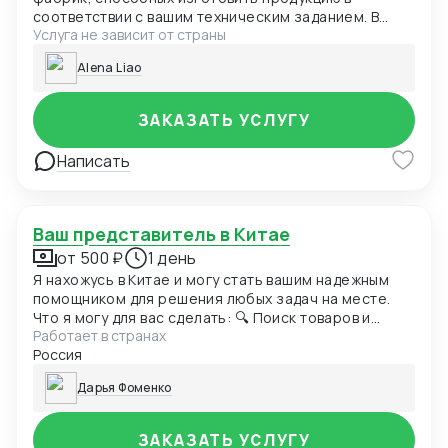
соответствии с вашим техническим заданием. В
Услуга не зависит от страны
рамках услуги мы: 1. Анализируем специфику вашего
ТЗ (материалы, технология, сложность). 2.
Alena Liao
Формируем пул подходящих производственных
мощностей. 3. Запрашиваем коммерческие
предложения с разбивкой по ценам и условиям. 4.
ЗАКАЗАТЬ УСЛУГУ
Предоставляем вам сводный отчет: сравнение
стоимости, сроков, минимальных партий и условий
Написать
сотрудничества.
Ваш представитель в Китае
от 500 ₽
1 день
Я нахожусь в Китае и могу стать вашим надежным
помощником для решения любых задач на месте.
Что я могу для вас сделать: 🔍 Поиск товаров и
Работает в странах
поставщиков по вашим критериям. 🏭 Проверка
Россия
качества и условий производства — фото- и
видеоотчет. 📦 Организация доставки в Россию и
Дарья Фоменко
другие страны. 🤝 Переговоры с китайскими
партнерами на русском, английском или китайском.
🛍 Закупка товаров офлайн на рынках и фабриках. 🗂
ЗАКАЗАТЬ УСЛУГУ