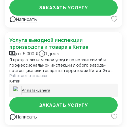
ЗАКАЗАТЬ УСЛУГУ
Написать
Услуга выездной инспекции
производств и товара в Китае
от 5 000 ₽
1 день
Я предлагаю вам свои услуги по независимой и
профессиональной инспекции любого завода-
поставщика или товара на территории Китая. Это
Работает в странах
ваши «глаза и уши» на месте, которые позволяют
Китай
минимизировать риски и принимать взвешенные
бизнес-решения. Что я делаю в ходе инспекции:
Anna Iakusheva
Проверка легитимности и масштабов завода:
Визуальная оценка реальных производственных
мощностей, цехов и оборудования. Соответствуют
ЗАКАЗАТЬ УСЛУГУ
ли они заявленным на сайте и в переписке?
Проверка наличия ключевых сертификатов качества
Написать
производства (например, ISO). Личная встреча с
руководством или ключевыми менеджерами для