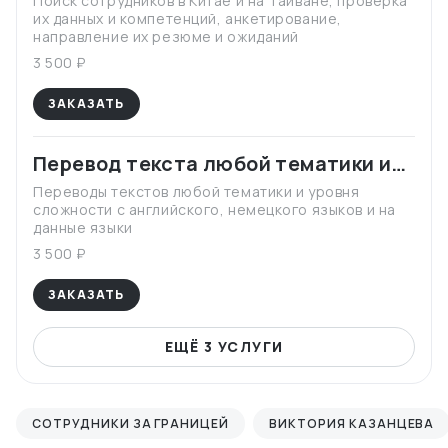
Поиск сотрудников в Китае и на Тайване, проверка
их данных и компетенций, анкетирование,
направление их резюме и ожиданий
3 500 ₽
ЗАКАЗАТЬ
Перевод текста любой тематики и
сложности
Переводы текстов любой тематики и уровня
сложности с английского, немецкого языков и на
данные языки
3 500 ₽
ЗАКАЗАТЬ
ЕЩЁ 3 УСЛУГИ
СОТРУДНИКИ ЗА ГРАНИЦЕЙ
ВИКТОРИЯ КАЗАНЦЕВА