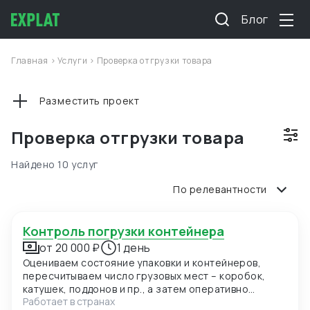
Блог
Главная
>
Услуги
>
Проверка отгрузки товара
Разместить проект
Проверка отгрузки товара
Найдено 10 услуг
По релевантности
Контроль погрузки контейнера
от 20 000 ₽
1 день
Оцениваем состояние упаковки и контейнеров,
пересчитываем число грузовых мест – коробок,
катушек, поддонов и пр., а затем оперативно
Работает в странах
отправляем вам отчёт с приложением фото- и