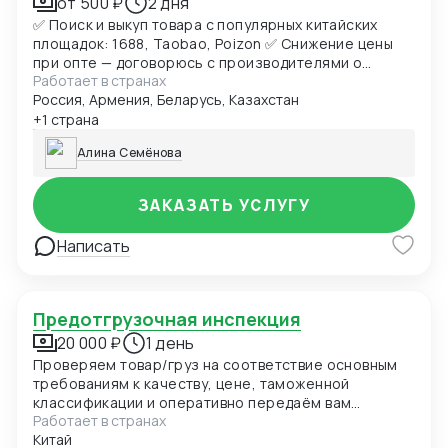
от 500 ₽
2 дня
✅ Поиск и выкуп товара с популярных китайских
площадок: 1688, Taobao, Poizon ✅ Снижение цены
при опте — договорюсь с производителями о
Работает в странах
лучших условиях ✅ Предоставлю фото- и
Россия, Армения, Беларусь, Казахстан
видеоотчет перед отправкой ✅ Надежная упаковка
— минимизация рисков повреждений при перевозке
+1 страна
✅ Доставка товара до склада в Москву, отправка в
Алина Семёнова
любой город России (ТК на выбор) ✅ Также
доставлю в Армению, Беларусь, Казахстан,
Кыргызстан ✅ Полное сопровождение — от заказа
ЗАКАЗАТЬ УСЛУГУ
до получения
Написать
Предотгрузочная инспекция
20 000 ₽
1 день
Проверяем товар/груз на соответствие основным
требованиям к качеству, цене, таможенной
классификации и оперативно передаём вам
Работает в странах
информацию
Китай