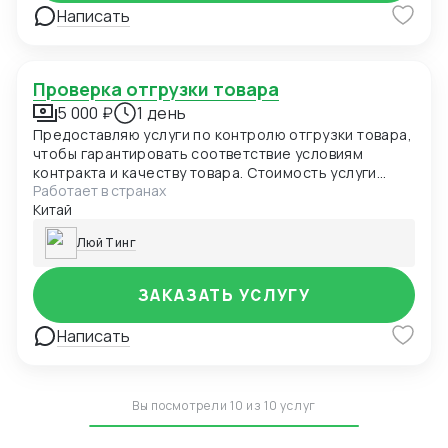
Написать
Проверка отгрузки товара
5 000 ₽
1 день
Предоставляю услуги по контролю отгрузки товара,
чтобы гарантировать соответствие условиям
контракта и качеству товара. Стоимость услуги
Работает в странах
зависит от объема работы и количества
Китай
проверяемых грузов. Возможность приезда в любой
город Китая по запросу клиента.
Люй Тинг
ЗАКАЗАТЬ УСЛУГУ
Написать
Вы посмотрели 10 из 10 услуг