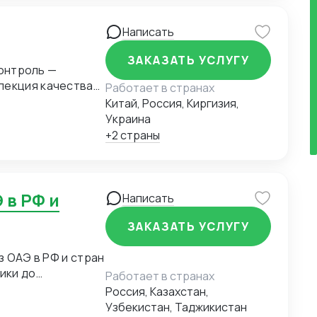
Написать
ЗАКАЗАТЬ УСЛУГУ
контроль —
пекция качества
Работает в странах
фабрики, доставка
Китай, Россия, Киргизия,
3. Таможенное
Украина
возных пошлин
+2 страны
 перевозка — море,
аможенное
зрешений,
узка, таможенный
Написать
ЗАКАЗАТЬ УСЛУГУ
з ОАЭ в РФ и стран
ики до
Работает в странах
Россия, Казахстан,
Узбекистан, Таджикистан