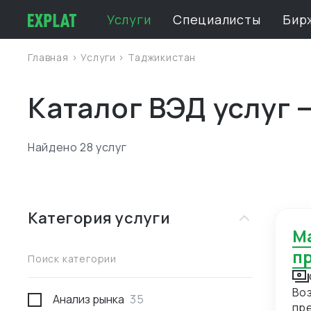
Услуги
Специалисты
Бир
Главная
>
Услуги
>
Таджикистан
Каталог ВЭД услуг 
Найдено 28 услуг
Категория услуги
Материально - техническое снабжение
п
Поиск категории
Воз
Анализ рынка
35
пре