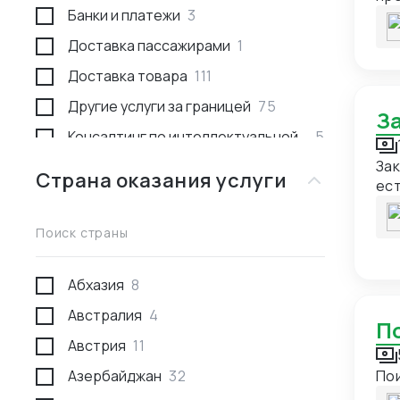
Банки и платежи
3
обо
Лю
Доставка пассажирами
1
ко
Доставка товара
111
Другие услуги за границей
75
Консалтинг по интеллектуальной
5
собственности
Зак
Страна оказания услуги
ест
Консультации
53
тов
Международное право
1
Поиск страны
Недвижимость за границей
2
Поиск товара и поставщика
277
Абхазия
8
Проведение переговоров
59
Австралия
4
Проверка качества товара
29
Австрия
11
Проверка отгрузки товара
10
Азербайджан
32
По
Проверка поставщика
43