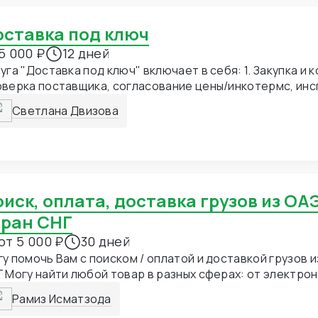
Доставка под ключ
5 000 ₽
12 дней
уга "Доставка под ключ" включает в себя: 1. Закупка и 
верка поставщика, согласование цены/инкотермс, инс
фабрике. 2. Экспедирование по Китаю — забор груза с 
Светлана Двизова
склад консолидации, упаковка, маркировка, хранение. 
рмление в Китае — экспортная декларация, уплата вы
ли есть), регистрация Честный знак. 4. Магистральная
, авиа или авто до страны получателя. 5. Импортное т
рмление — расчёт пошлин, сборов, НДС, получение ра
тификатов. 6. Складская обработка при ввозе — разгр
ад, переупаковка при необходимости.
тран СНГ
от 5 000 ₽
30 дней
у помочь Вам с поиском / оплатой и доставкой грузов и
 Могу найти любой товар в разных сферах: от электрон
орудования
Рамиз Исматзода