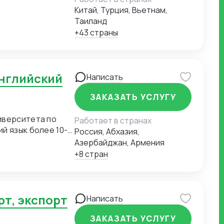
Китай, Турция, Вьетнам,
Таиланд
+43 страны
Написать
ЗАКАЗАТЬ УСЛУГУ
иверситета по
Работает в странах
й язык более 10-
Россия, Абхазия,
уровня носителя.
Азербайджан, Армения
ийским языком -
+8 стран
ийском языках.
остилирования, а
ыке. Цена
й язык -
Написать
ЗАКАЗАТЬ УСЛУГУ