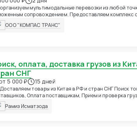
100 000 ₽
2 дня
организуем мультимодальные перевозки из любой точк
моженным сопровождением. Предоставляем комплекс ск
чевых логистических хабах Европы, Азии и России. Сп
ООО "КОМПАС ТРАНС"
ревозках температурных грузов с гарантированным с
има. Обеспечиваем доставку сборных и генеральных г
едневным мониторингом. Выстраиваем эффективные л
очки через собственную сеть партнеров в 25 странах 
тран СНГ
от 5 000 ₽
15 дней
Доставляем товары из Китая в РФ и стран СНГ Поиск то
лата поставщикам, Прием и проверка грузов, Инспекция
, Складирование товаров, Брендирование товаров, Нанесение
Рамиз Исматзода
отипов, Русификация товара, Изменения дизайна и кор