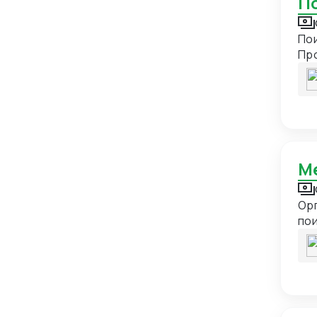
Гватемала
2
Пои
Гвинея
1
Пр
Германия
21
Гонконг
24
Гренада
1
Гренландия
1
Греция
13
Грузия
18
Орг
Дания
7
пои
Демократическая Республика
1
Конго
Доминиканская Республика
1
Египет
15