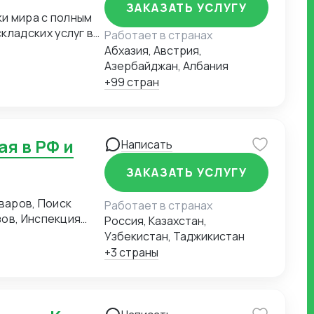
ЗАКАЗАТЬ УСЛУГУ
и мира с полным
ладских услуг в
Работает в странах
ециализируемся на
Абхазия, Австрия,
облюдением
Азербайджан, Албания
рузов с
+99 стран
огистические
мира.
Написать
ЗАКАЗАТЬ УСЛУГУ
варов, Поиск
Работает в странах
Россия, Казахстан,
Узбекистан, Таджикистан
обки
+3 страны