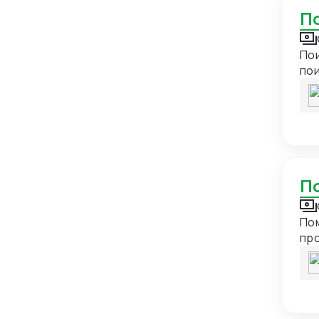
Замбия
1
Западная Сахара
1
Пои
Зимбабве
1
пои
Израиль
11
по
Индия
34
Индонезия
11
Иордания
3
Ирак
4
Иран
15
Пом
Ирландия
5
про
Исландия
2
Испания
20
Италия
23