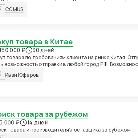
рудование. Закупаем и доставляем. Разовые и регуляр
COMUS
бые объемы и юрисдикции. Справедливая маржа и опер
ммуникация.
Закуп товара в Китае
150 000 ₽
30 дней
уп товара по требованиям клиента на рынке Китая. Отп
ь возможность отправки в любой город РФ. Возможнос
ара под ТМ клиента. Создание упаковки.
Иван Юферов
Поиск товара за рубежом
5 000 ₽
14 дней
иск товара и производителя\поставщика за рубежом