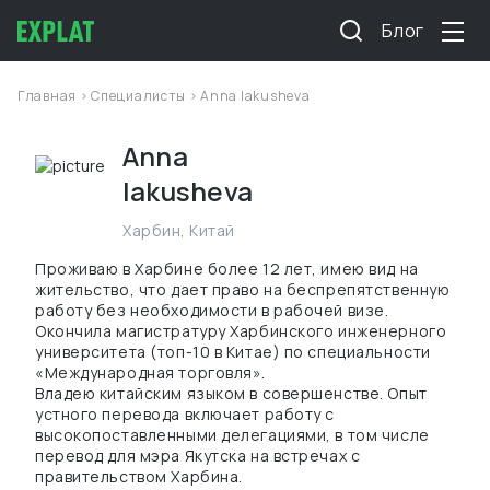
Блог
Главная
>
Специалисты
> Anna Iakusheva
Anna
Iakusheva
Харбин
,
Китай
Проживаю в Харбине более 12 лет, имею вид на
жительство, что дает право на беспрепятственную
работу без необходимости в рабочей визе.
Окончила магистратуру Харбинского инженерного
университета (топ-10 в Китае) по специальности
«Международная торговля».
Владею китайским языком в совершенстве. Опыт
устного перевода включает работу с
высокопоставленными делегациями, в том числе
перевод для мэра Якутска на встречах с
правительством Харбина.