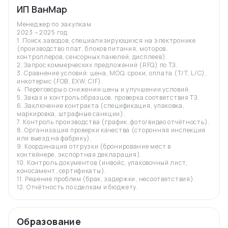
ИП ВанМар
Менеджер по закупкам
2023 – 2025 год
1. Поиск заводов, специализирующихся на электронике
(производство плат, блоков питания, моторов,
контроллеров, сенсорных панелей, дисплеев).
2. Запрос коммерческих предложений (RFQ) по ТЗ.
3. Сравнение условий: цена, MOQ, сроки, оплата (T/T, L/C),
инкотермс (FOB, EXW, CIF).
4. Переговоры о снижении цены и улучшении условий.
5. Заказ и контроль образцов, проверка соответствия ТЗ.
6. Заключение контракта (спецификация, упаковка,
маркировка, штрафные санкции).
7. Контроль производства (график, фото/видео отчётность).
8. Организация проверки качества (сторонняя инспекция
или выезд на фабрику).
9. Координация отгрузки (бронирование мест в
контейнере, экспортная декларация).
10. Контроль документов (инвойс, упаковочный лист,
коносамент, сертификаты).
11. Решение проблем (брак, задержки, несоответствия).
12. Отчётность по сделкам и бюджету.
Образование