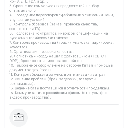
RoHS, ETL, FDA и др.).
3. Сравнение коммерческих предложений и выбор
оптимального.
4. Проведение переговоров с фабриками о снижении цены,
улучшении условий.
5. Контроль образцов (заказ, проверка качества,
соответствия ТЗ).
6. Подготовка контрактов, инвойсов, спецификаций на
русском/английском/китайском.
7. Контроль производства (график, упаковка, маркировка,
качество).
8. Организация проверки качества.
9. Логистика – координация с фрахтовщиком (FOB, CIF,
DDP), бронирование мест на контейнер.
10. Таможенное оформление на стороне Китая и помощь в
документах для России.
11. Контроль бюджета закупок и оптимизация затрат.
12. Решение проблем (брак, задержки, возвраты,
рекламации).
13. Ведение базы поставщиков и отчётности по сделкам.
14. Коммуникация с российским офисом (статусы, фото,
видео с производства).