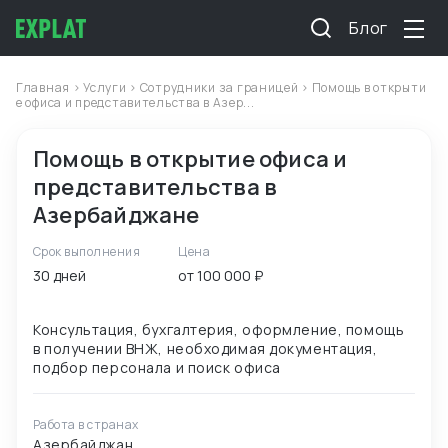
Блог
Главная
>
Услуги
>
Сотрудники за границей
> Помощь в открыти
е офиса и представительства в Азер...
Помощь в открытие офиса и
представительства в
Азербайджане
Срок выполнения
Цена
30 дней
от 100 000 ₽
Консультация, бухгалтерия, оформление, помощь
в получении ВНЖ, необходимая документация,
Работа в странах
Азербайджан