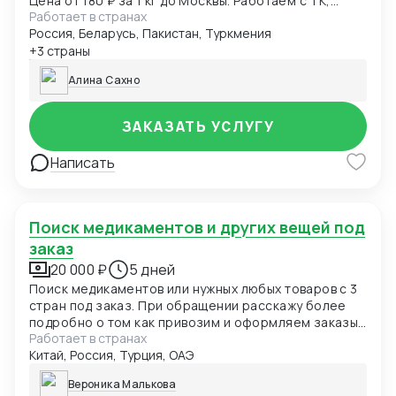
Цена от 180 ₽ за 1 кг до Москвы. Работаем с ТК,
Работает в странах
предоставим трек-номер и фото перед отправкой.
Россия, Беларусь, Пакистан, Туркмения
Отправляем авто, ж\д, авиа и море.
+3 страны
Алина Сахно
ЗАКАЗАТЬ УСЛУГУ
Написать
Поиск медикаментов и других вещей под
заказ
20 000 ₽
5 дней
Поиск медикаментов или нужных любых товаров с 3
стран под заказ. При обращении расскажу более
подробно о том как привозим и оформляем заказы
Работает в странах
и какая комиссия
Китай, Россия, Турция, ОАЭ
Вероника Малькова