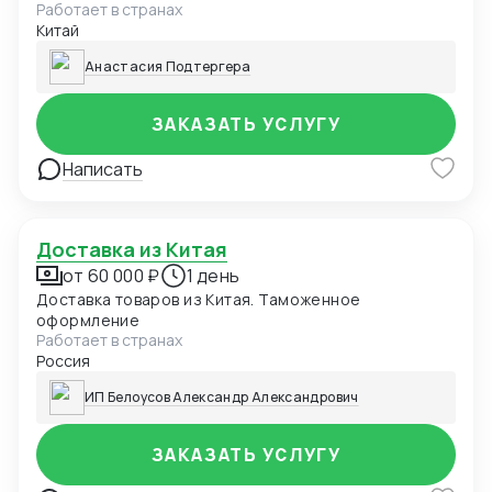
Работает в странах
количество, качество, упаковку и маркировку.
Китай
Предоставляем подробный отчёт с фото и
рекомендациями. Это помогает избежать брака,
Анастасия Подтергера
потерь и недопонимания при поставках.
ЗАКАЗАТЬ УСЛУГУ
Написать
Доставка из Китая
от 60 000 ₽
1 день
Доставка товаров из Китая. Таможенное
оформление
Работает в странах
Россия
ИП Белоусов Александр Александрович
ЗАКАЗАТЬ УСЛУГУ