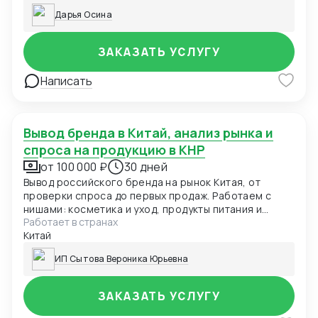
Дарья Осина
ЗАКАЗАТЬ УСЛУГУ
Написать
Вывод бренда в Китай, анализ рынка и
спроса на продукцию в КНР
от 100 000 ₽
30 дней
Вывод российского бренда на рынок Китая, от
проверки спроса до первых продаж. Работаем с
нишами: косметика и уход, продукты питания и
Работает в странах
снеки, одежда и аксессуары, товары для красоты и
Китай
здоровья и другие
ИП Сытова Вероника Юрьевна
ЗАКАЗАТЬ УСЛУГУ