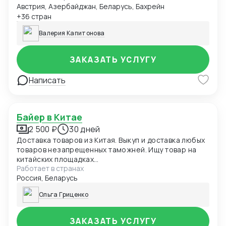
Австрия, Азербайджан, Беларусь, Бахрейн
+36 стран
Валерия Капитонова
ЗАКАЗАТЬ УСЛУГУ
Написать
Байер в Китае
2 500 ₽
30 дней
Доставка товаров из Китая. Выкуп и доставка любых
товаров незапрещенных таможней. Ищу товар на
китайских площадках
Работает в странах
1688+таобао+алибаба+пойзон+ззер.ком.
Россия, Беларусь
Доставляю грузы любого веса
Ольга Гриценко
ЗАКАЗАТЬ УСЛУГУ