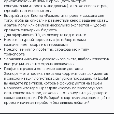
ориентировочные цены и сроки (есть быстрые
консультации и проекты «под ключ»), а также список стран,
где работает исполнитель.
Быстрый старт. Кнопка «Разместить проект» создана для
того, чтобы вы описали и разместили кейс с задачей сразу,
а затем получили отклики нескольких экспертов — удобно
сравнить сценарии и бюджеты.
Для оформления ТЗ для эксперта подготовьте:
Номенклатурный перечень с фото/чертежами,
назначением товара и материалами.
Предпочтения по Incoterms, страхованию и типу
транспорта.
Черновики инвойса и упаковочного листа, шаблон этикетки/
инструкции на языке страны назначения.
График отгрузок и желаемые сроки доставки.
Экспорт — это проект, где важна корректность документов
и синхронизация логистики с выпуском продукции. На Explat
вы найдете практиков, которые фокусируются на вашем
маршруте и товаре. В разделе «Услуги по экспорту» уже
есть конкретные предложения — от консультаций до карго-
схем и экспорта из РФ. Выбирайте карточку или размещайте
проект и начинаете работу без лишних действий.