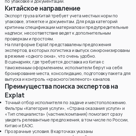
по упаковке и документации.
Китайское направление
Экспорт груза в Китай требует учета местных норм по
упаковке, этикетке и документам. Для ряда категорий
критичны спецификации материалов и предупредительные
надписи; несоответствие ведет к дополнительным
проверкам и простоям.
На платформе Explat представалены предложения
экспертов, в которых логистика и выпуск синхронизированы
в режиме «одного окна», что очень удобно.
В сценариях, где требуется доставка из Китая с
таможенным оформлением, исполнители берут на себя
бронирование места, консолидацию, подготовку пакета для
выпуска и контроль «красного/зеленого» каналов.
Преимущества поиска экспертов на
Explat
Точный отбор исполнителя по задаче и местоположению.
Фильтры «Категория услуги», «Страна оказания услуги» и
«Тип специалиста» (частник/компания) помогают сразу
увидеть релевантные предложения, в том числе по России,
Китаю и ЕАЭС.
Прозрачные условия. В карточках указаны