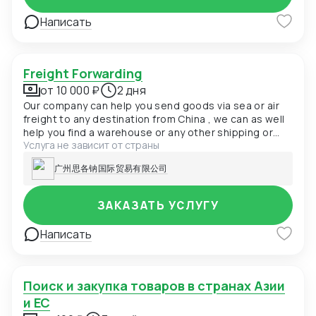
Написать
Freight Forwarding
от 10 000 ₽
2 дня
Our company can help you send goods via sea or air
freight to any destination from China , we can as well
help you find a warehouse or any other shipping or
Услуга не зависит от страны
cargo if you have preferred company offering same
service
广州思各钠国际贸易有限公司
ЗАКАЗАТЬ УСЛУГУ
Написать
Поиск и закупка товаров в странах Азии
и ЕС