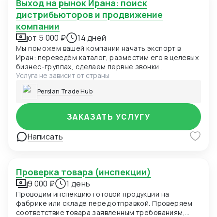
Выход на рынок Ирана: поиск
дистрибьюторов и продвижение
компании
от 5 000 ₽
14 дней
Мы поможем вашей компании начать экспорт в
Иран: переведём каталог, разместим его в целевых
бизнес-группах, сделаем первые звонки
Услуга не зависит от страны
дистрибьюторам и передадим заинтересованные
контакты. Поддержка длится 2 недели.
Persian Trade Hub
ЗАКАЗАТЬ УСЛУГУ
Написать
Проверка товара (инспекции)
9 000 ₽
1 день
Проводим инспекцию готовой продукции на
фабрике или складе перед отправкой. Проверяем
соответствие товара заявленным требованиям,