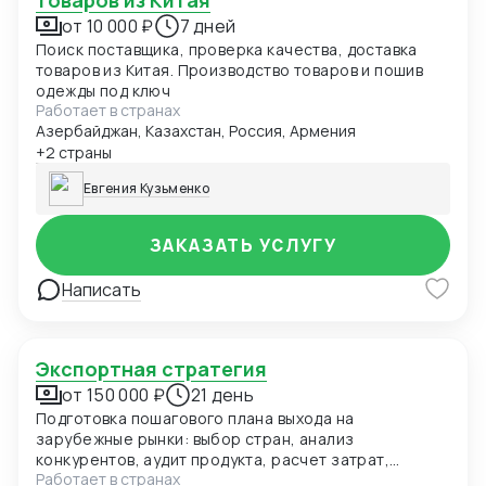
товаров из Китая
от 10 000 ₽
7 дней
Поиск поставщика, проверка качества, доставка
товаров из Китая. Производство товаров и пошив
одежды под ключ
Работает в странах
Азербайджан, Казахстан, Россия, Армения
+2 страны
Евгения Кузьменко
ЗАКАЗАТЬ УСЛУГУ
Написать
Экспортная стратегия
от 150 000 ₽
21 день
Подготовка пошагового плана выхода на
зарубежные рынки: выбор стран, анализ
конкурентов, аудит продукта, расчет затрат,
Работает в странах
стратегия продаж