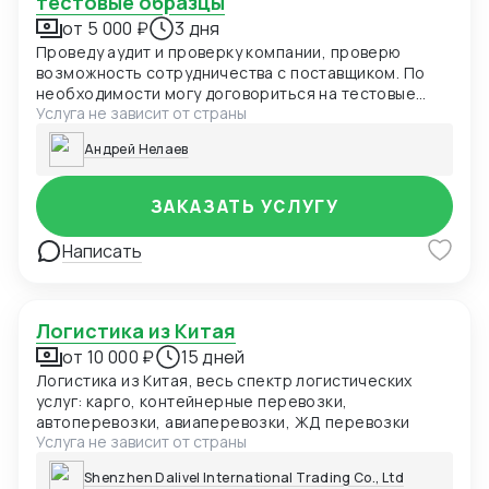
тестовые образцы
от 5 000 ₽
3 дня
Проведу аудит и проверку компании, проверю
возможность сотрудничества с поставщиком. По
необходимости могу договориться на тестовые
Услуга не зависит от страны
образцы и лучшие условия для первой покупки /
сотрудничества
Андрей Нелаев
ЗАКАЗАТЬ УСЛУГУ
Написать
Логистика из Китая
от 10 000 ₽
15 дней
Логистика из Китая, весь спектр логистических
услуг: карго, контейнерные перевозки,
автоперевозки, авиаперевозки, ЖД перевозки
Услуга не зависит от страны
Shenzhen Dalivel International Trading Co., Ltd