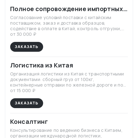
Полное сопровождение импортных
закупок в Китае
Согласование условий поставки с китайским
поставщиком, заказ и доставка образцов,
содействие в оплате в Китай, контроль отгрузки,
таможенное оформление в КНР, организация
от 30 000 ₽
международной логистики всеми видами
транспорта, контейнерная логистика, содействие
ЗАКАЗАТЬ
в таможенном оформлении в России, доставка
груза по России.
Логистика из Китая
Организация логистики из Китая с транспортными
документами: сборный груз от 100кг,
контейнерные отправки по железной дороге и по
морю, авто доставка, авиа доставка.
от 15 000 ₽
ЗАКАЗАТЬ
Консалтинг
Консультирование по ведению бизнеса с Китаем,
организации международной логистики,