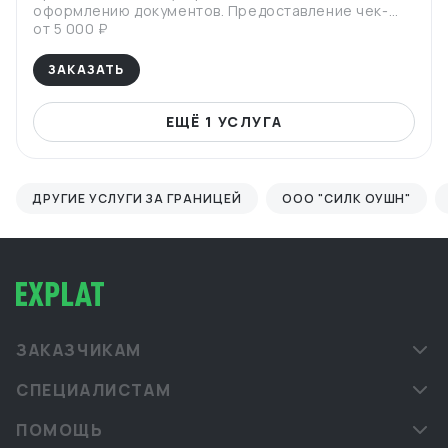
оформлению документов. Предоставление чек-
листа структуры сделки и логистики.
от 5 000 ₽
ЗАКАЗАТЬ
ЕЩЁ 1 УСЛУГА
ДРУГИЕ УСЛУГИ ЗА ГРАНИЦЕЙ
ООО "СИЛК ОУШН"
ЗАКАЗЧИКАМ
СПЕЦИАЛИСТАМ
ПОМОЩЬ