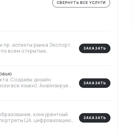
СВЕРНУТЬ ВСЕ УСЛУГИ
спекты рынка Экспорт,
ЗАКАЗАТЬ
 по всем открытым
ти, аналитические сайты).
ервью
кта. Создаём дизайн
ЗАКАЗАТЬ
ски все языки). Анализируем
ообразование, конкурентный
ЗАКАЗАТЬ
 портреты ЦА, цифровизацию,