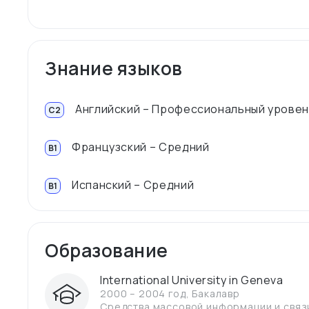
Знание языков
Английский – Профессиональный урове
C2
Французский – Средний
B1
Испанский – Средний
B1
Образование
International University in Geneva
2000 – 2004 год
,
Бакалавр
Средства массовой информации и связ