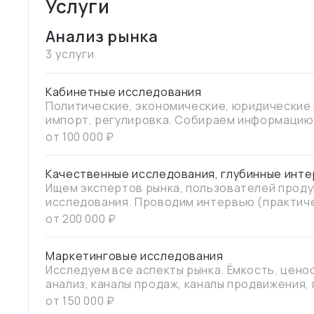
Услуги
Анализ рынка
3 услуги
Кабинетные исследования
Политические, экономические, юридические и пр. а
импорт, регулировка. Собираем информацию
источникам (гос.порталы, публикации, соц.се
от
100 000
₽
Качественные исследования, глубинные инт
Ищем экспертов рынка, пользователей проду
исследования. Проводим интервью (практиче
информацию и формируем гипотезы.
от
200 000
₽
Маркетинговые исследования
Исследуем все аспекты рынка. Ёмкость, цен
анализ, каналы продаж, каналы продвижения,
культурные особенности. Любые страны
от
150 000
₽