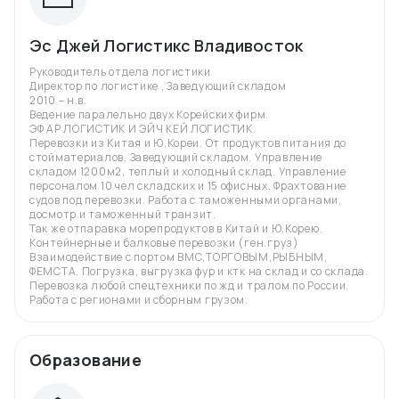
Эс Джей Логистикс Владивосток
Руководитель отдела логистики
Директор по логистике , Заведующий складом
2010 – н.в.
Ведение паралельно двух Корейских фирм.
ЭФ АР ЛОГИСТИК И ЭЙЧ КЕЙ ЛОГИСТИК.
Перевозки из Китая и Ю.Кореи. От продуктов питания до
стойматериалов. Заведующий складом. Управление
складом 1200м2, теплый и холодный склад. Управление
персоналом 10 чел складских и 15 офисных. Фрахтование
судов под перевозки. Работа с таможенными органами,
досмотр и таможенный транзит.
Так же отпаравка морепродуктов в Китай и Ю.Корею.
Контейнерные и балковые перевозки (ген.груз)
Взаимодействие с портом ВМС,ТОРГОВЫМ,РЫБНЫМ,
ФЕМСТА. Погрузка, выгрузка фур и ктк на склад и со склада.
Перевозка любой спецтехники по жд и тралом по России.
Работа с регионами и сборным грузом.
Образование