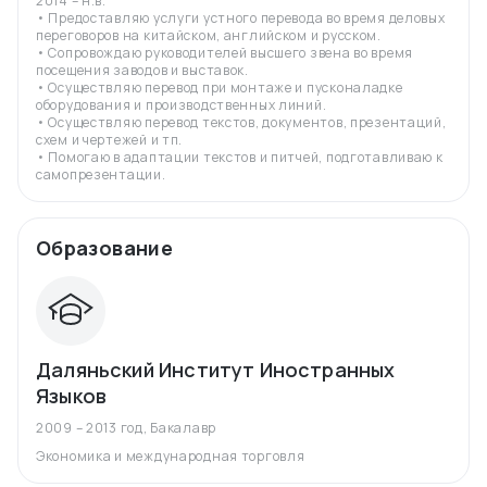
2014 – н.в.
• Предоставляю услуги устного перевода во время деловых
переговоров на китайском, английском и русском.
• Сопровождаю руководителей высшего звена во время
посещения заводов и выставок.
• Осуществляю перевод при монтаже и пусконаладке
оборудования и производственных линий.
• Осуществляю перевод текстов, документов, презентаций,
схем и чертежей и тп.
• Помогаю в адаптации текстов и питчей, подготавливаю к
самопрезентации.
Образование
Даляньский Институт Иностранных
Языков
2009 – 2013 год
,
Бакалавр
Экономика и международная торговля