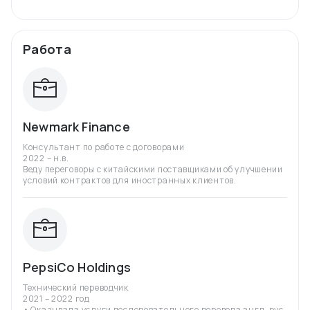
Работа
Newmark Finance
Консультант по работе с договорами
2022 – н.в.
Веду переговоры с китайскими поставщиками об улучшении
условий контрактов для иностранных клиентов.
PepsiCo Holdings
Технический переводчик
2021 – 2022 год
• Оказывала услуги последовательного перевода англ-рус