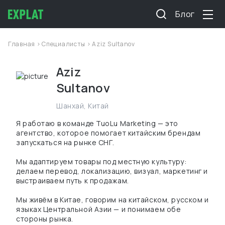
Блог
Главная
>
Специалисты
> Aziz Sultanov
Aziz
Sultanov
Шанхай
,
Китай
Я работаю в команде TuoLu Marketing — это
агентство, которое помогает китайским брендам
запускаться на рынке СНГ.
Мы адаптируем товары под местную культуру:
делаем перевод, локализацию, визуал, маркетинг и
выстраиваем путь к продажам.
Мы живём в Китае, говорим на китайском, русском и
языках Центральной Азии — и понимаем обе
стороны рынка.