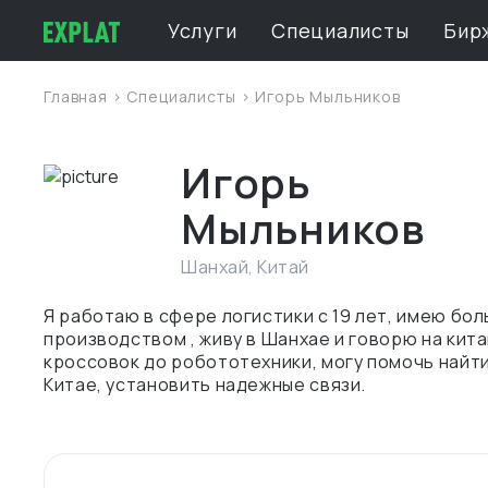
Услуги
Специалисты
Бир
Главная
>
Специалисты
> Игорь Мыльников
Игорь
Мыльников
Шанхай
,
Китай
Я работаю в сфере логистики с 19 лет, имею бо
производством , живу в Шанхае и говорю на кит
кроссовок до робототехники, могу помочь найт
Китае, установить надежные связи.