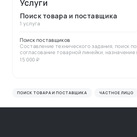
Услуги
Поиск товара и поставщика
1 услуга
Поиск поставщиков
Составление технического задания, поиск по
согласование товарной линейки, назначение встречи, поездка на фабрику
или склад поставщика, проверка качества то
15 000
₽
условиях поставки передача контактов клие
взаимодействия
ПОИСК ТОВАРА И ПОСТАВЩИКА
ЧАСТНОЕ ЛИЦО