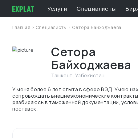
Услуги
Специалисты
Бир
Главная
>
Специалисты
> Сетора Байходжаева
Сетора
Байходжаева
Ташкент
,
Узбекистан
У меня более 6 лет опыта в сфере ВЭД. Умею на
сопровождать внешнеэкономические контракты,
разбираюсь в таможенной документации, услов
поставок.