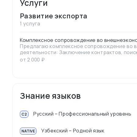
Услуги
Развитие экспорта
1 услуга
Комплексное сопровождение во внешнеэкон
Предлагаю комплексное сопровождение во 
деятельности: Заключение контрактов, поис
контрактов, работа с Инкотермс 2020, услуги
от
2 000
₽
опыт более 6 лет позволяет эффективно зак
надежных поставщиков, регистрировать конт
правильное ведение. Работаю с актуальными 
оказываю услуги по организации импортных и
Знание языков
Русский – Профессиональный уровень
C2
Узбекский – Родной язык
NATIVE