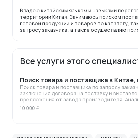
Владею китайским языком и навыками перегово
территории Китая. Занимаюсь поиском поста
готовой продукции и товаров по каталогу, та
Все услуги этого специалис
Поиск товара и поставщика в Китае,
Поиск товара и поставщика по запросу заказ
заключения договора на поставку и выставл
предложения от завода производителя. Анализ рынка, поиск лучшего
предложения в соотношении цена и качество
10 000 ₽