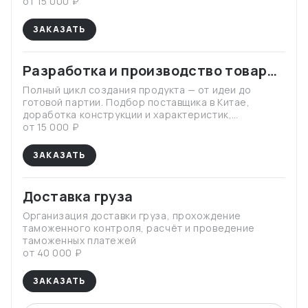
дополнительных проверок и контроля со стороны
от 15 000 ₽
таможни
ЗАКАЗАТЬ
Разработка и производство товара
под ключ
Полный цикл создания продукта — от идеи до
готовой партии. Подбор поставщика в Китае,
доработка конструкции и характеристик,
разработка упаковки и позиционирования.
от 15 000 ₽
Контроль производства и поставки в Россию.
Помогаю запустить товар под вашим брендом и
ЗАКАЗАТЬ
вывести его на рынок.
Доставка груза
Организация доставки груза, прохождение
таможенного контроля, расчёт и проведение
таможенных платежей
от 40 000 ₽
ЗАКАЗАТЬ