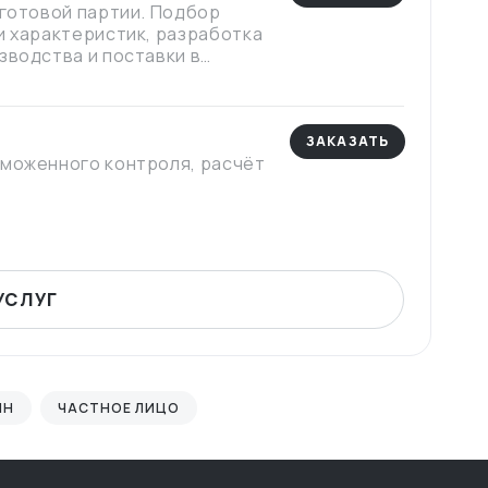
 готовой партии. Подбор
и характеристик, разработка
зводства и поставки в
брендом и вывести его на
ЗАКАЗАТЬ
аможенного контроля, расчёт
УСЛУГ
ИН
ЧАСТНОЕ ЛИЦО