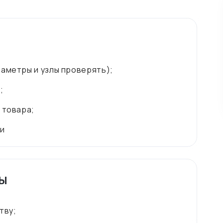
аметры и узлы проверять);
;
;
 товара;
ты
тву;