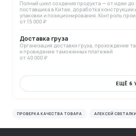
Полный цикл создания продукта — от идеи до
поставщика в Китае, доработка конструкции 
упаковки и позиционирования. Контроль прои
Россию. Помогаю запустить товар под вашим 
от 15 000 ₽
рынок.
Доставка груза
Организация доставки груза, прохождение т
и проведение таможенных платежей
от 40 000 ₽
ЕЩЁ 6 
ПРОВЕРКА КАЧЕСТВА ТОВАРА
АЛЕКСЕЙ СВЕТАЛК