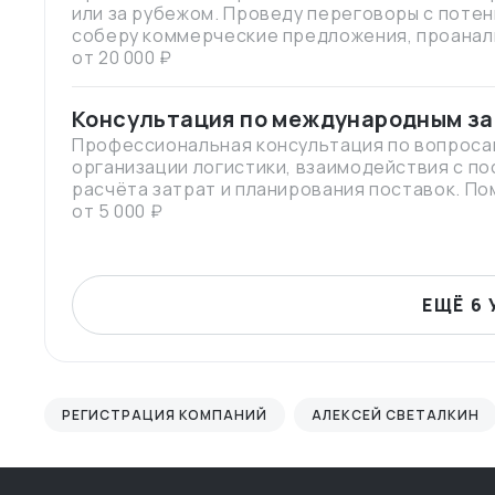
или за рубежом. Проведу переговоры с поте
соберу коммерческие предложения, проанал
рынка. По итогам подготовлю подробный отчё
от 20 000 ₽
видеоматериалами, рекомендациями по дал
Консультация по международным за
Профессиональная консультация по вопроса
организации логистики, взаимодействия с по
расчёта затрат и планирования поставок. П
оптимизации цепочек поставок, адаптации то
от 5 000 ₽
к запуску продаж.
ЕЩЁ 6 
РЕГИСТРАЦИЯ КОМПАНИЙ
АЛЕКСЕЙ СВЕТАЛКИН