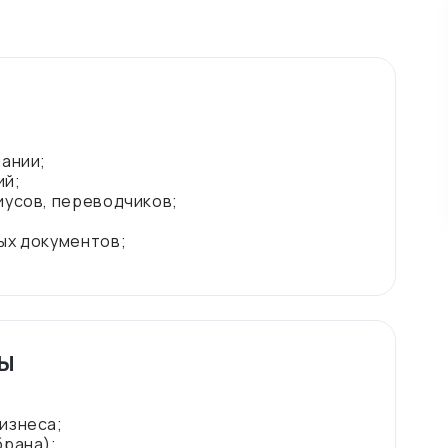
пании;
ий;
иусов, переводчиков;
ых документов;
ты
изнеса;
брана);