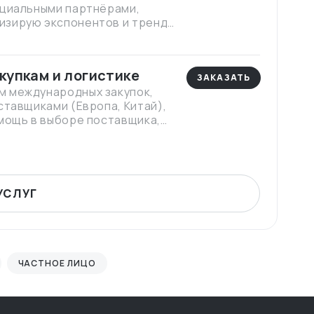
нциальными партнёрами,
изирую экспонентов и тренды
т с контактами, фото- и
ьнейшей работе
купкам и логистике
ЗАКАЗАТЬ
м международных закупок,
ставщиками (Европа, Китай),
омощь в выборе поставщика,
вара под рынок и подготовке
УСЛУГ
ЧАСТНОЕ ЛИЦО