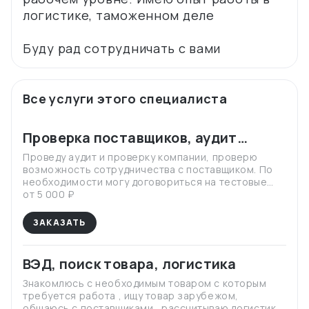
логистике, таможенном деле
Все услуги этого специалиста
Проверка поставщиков, аудит
рынка, тестовые образцы
Проведу аудит и проверку компании, проверю
возможность сотрудничества с поставщиком. По
необходимости могу договориться на тестовые
образцы и лучшие условия для первой покупки /
от 5 000 ₽
сотрудничества
ЗАКАЗАТЬ
ВЭД, поиск товара, логистика
Знакомлюсь с необходимым товаром с которым
требуется работа , ищу товар зарубежом,
общаюсь с поставщиками , рассчитываю логистику,