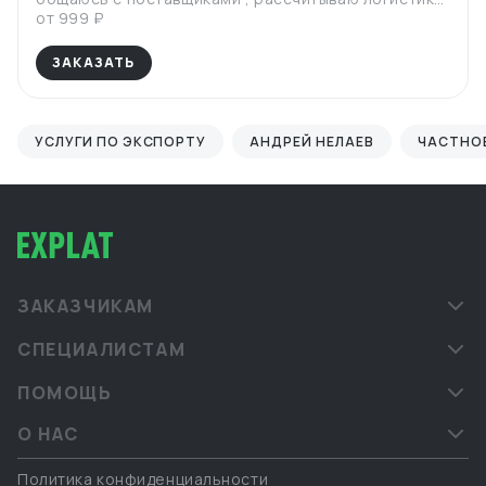
доставляю товар
от 999 ₽
ЗАКАЗАТЬ
УСЛУГИ ПО ЭКСПОРТУ
АНДРЕЙ НЕЛАЕВ
ЧАСТНО
ЗАКАЗЧИКАМ
СПЕЦИАЛИСТАМ
ПОМОЩЬ
О НАС
Политика конфиденциальности