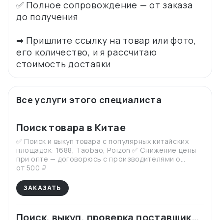
✅ Полное сопровождение — от заказа
до получения
➡ Пришлите ссылку на товар или фото,
его количество, и я рассчитаю
Все услуги этого специалиста
Поиск товара в Китае
✅ Поиск и выкуп товара с популярных китайских
площадок: 1688, Taobao, Poizon ✅ Снижение цены
при опте — договорюсь с производителями о
лучших условиях ✅ Предоставлю фото- и
от 500 ₽
видеоотчет перед отправкой ✅ Надежная упаковка
— минимизация рисков повреждений при
ЗАКАЗАТЬ
перевозке ✅ Доставка товара до склада в Москву,
отправка в любой город России (ТК на выбор) ✅
Также доставлю в Армению, Беларусь, Казахстан,
Поиск, выкуп, проверка поставщика,