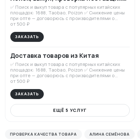
Кыргызстан ✅ Полное сопровождение — от заказа
доставка товаров из Китая: 1688,
до получения
✅ Поиск и выкуп товара с популярных китайских
площадок: 1688, Taobao, Poizon ✅ Снижение цены
Taobao, Poizon
при опте — договорюсь с производителями о
лучших условиях ✅ Предоставлю фото- и
от 500 ₽
видеоотчет перед отправкой ✅ Надежная упаковка
— минимизация рисков повреждений при
ЗАКАЗАТЬ
перевозке ✅ Доставка товара до склада в Москву,
отправка в любой город России (ТК на выбор) ✅
Также доставлю в Армению, Беларусь, Казахстан,
Доставка товаров из Китая
Кыргызстан ✅ Полное сопровождение — от заказа
до получения
✅ Поиск и выкуп товара с популярных китайских
площадок: 1688, Taobao, Poizon ✅ Снижение цены
при опте — договорюсь с производителями о
лучших условиях ✅ Предоставлю фото- и
от 500 ₽
видеоотчет перед отправкой ✅ Надежная упаковка
— минимизация рисков повреждений при
ЗАКАЗАТЬ
перевозке ✅ Доставка товара до склада в Москву,
отправка в любой город России (ТК на выбор) ✅
Также доставлю в Армению, Беларусь, Казахстан,
ЕЩЁ 5 УСЛУГ
Кыргызстан ✅ Полное сопровождение — от заказа
до получения
ПРОВЕРКА КАЧЕСТВА ТОВАРА
АЛИНА СЕМЁНОВА