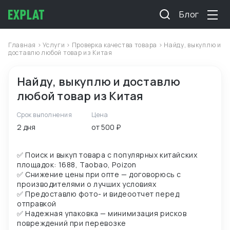
Блог
Главная
>
Услуги
>
Проверка качества товара
> Найду, выкуплю и
доставлю любой товар из Китая
Найду, выкуплю и доставлю
любой товар из Китая
Срок выполнения
Цена
2 дня
от 500 ₽
✅ Поиск и выкуп товара с популярных китайских
площадок: 1688, Taobao, Poizon
✅ Снижение цены при опте — договорюсь с
производителями о лучших условиях
✅ Предоставлю фото- и видеоотчет перед
отправкой
✅ Надежная упаковка — минимизация рисков
повреждений при перевозке