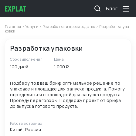
Блог
Главная
>
Услуги
>
Разработка и производство
> Разработка упа
ковки
Разработка упаковки
Срок выполнения
Цена
120 дней
1 000 ₽
Подберу под ваш бриф оптимальное решение по
упаковке и площадке для запуска продукта. Помогу
определиться с площадкой для запуска продукта.
Проведу переговоры. Поддержу проект от брифа
Работа в странах
Китай, Россия