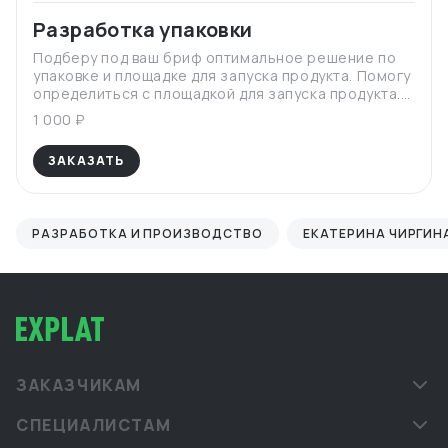
Разработка упаковки
Подберу под ваш бриф оптимальное решение по
упаковке и площадке для запуска продукта. Помогу
определиться с площадкой для запуска продукта.
Проведу переговоры. Поддержу проект от брифа
1 000 ₽
до выпуска готового продукта.
ЗАКАЗАТЬ
РАЗРАБОТКА И ПРОИЗВОДСТВО
ЕКАТЕРИНА ЧИРГИН
ЗАКАЗЧИКАМ
СПЕЦИАЛИСТАМ