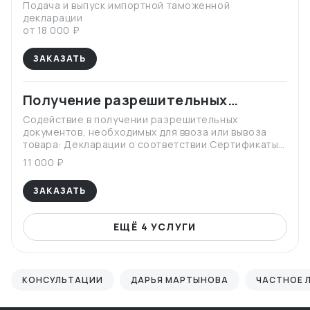
Подача и выпуск импортной таможенной
декларации
от 18 000 ₽
ЗАКАЗАТЬ
Получение разрешительных
документов для ввоза и вывоза
Содействие в получении разрешительных
документов, необходимых для ввоза или вывоза
товара: Декларации о соответствии Сертификаты
соответствия Свидетельства о государственной
11 000 ₽
регистрации Идентификационные заключения
ФСТЭК Лицензии
ЗАКАЗАТЬ
ЕЩЁ 4 УСЛУГИ
КОНСУЛЬТАЦИИ
ДАРЬЯ МАРТЫНОВА
ЧАСТНОЕ 