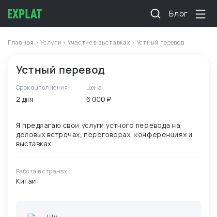
Блог
Главная
>
Услуги
>
Участие в выставках
> Устный перевод
Устный перевод
Срок выполнения
Цена
2 дня
6 000 ₽
Я предлагаю свои услуги устного перевода на
деловых встречах, переговорах, конференциях и
Работа в странах
Китай
Ши