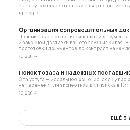
вы получали качественный товар по оптималь
и переплат.
50 000 ₽
Организация сопроводительных до
транспортировки
Полный комплекс логистических и документа
и законной доставки вашего груза из Китая. Я
подготовки документов до контроля на каждо
получили свой товар без задержек и штрафов
10 000 ₽
Поиск товара и надежных поставщик
Эта услуга — идеальное решение, если у вас 
нет времени или экспертизы для поиска в Кит
10 000 ₽
ЕЩЁ 9 