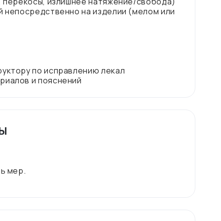
ы, перекосы, излишнее натяжение/свобода)
й непосредственно на изделии (мелом или
руктору по исправлению лекал
ты
ь мер.