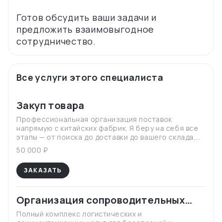
Готов обсудить ваши задачи и
предложить взаимовыгодное
Все услуги этого специалиста
Закуп товара
Профессиональная организация поставок
напрямую с китайских фабрик. Я беру на себя все
этапы — от поиска до доставки до вашего склада,
чтобы вы получали качественный товар по
50 000 ₽
оптимальной цене без скрытых рисков и переплат.
ЗАКАЗАТЬ
Организация сопроводительных
документов транспортировки
Полный комплекс логистических и