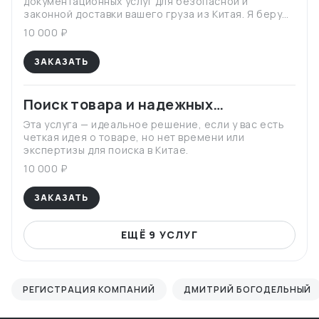
документационных услуг для безопасной и
законной доставки вашего груза из Китая. Я беру
на себя все этапы — от подготовки документов до
10 000 ₽
контроля на каждом участке цепи, чтобы вы
получили свой товар без задержек и штрафов.
ЗАКАЗАТЬ
Поиск товара и надежных
поставщиков в Китае
Эта услуга — идеальное решение, если у вас есть
четкая идея о товаре, но нет времени или
экспертизы для поиска в Китае.
10 000 ₽
ЗАКАЗАТЬ
ЕЩЁ 9 УСЛУГ
РЕГИСТРАЦИЯ КОМПАНИЙ
ДМИТРИЙ БОГОДЕЛЬНЫЙ