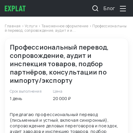
Блог
Главная
>
Услуги
>
Таможенное оформление
> Профессиональны
й перевод, сопровождение, аудит и и...
Профессиональный перевод,
сопровождение, аудит и
инспекция товаров, подбор
партнёров, консультации по
импорту/экспорту
Срок выполнения
Цена
1 день
20 000 ₽
Предлагаю профессиональный перевод
(письменный и устный, включая синхронный),
сопровождение деловых переговоров и поездок,
аудит заводов и инспекцию товаров, подбор