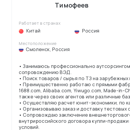
Тимофеев
Работает в странах
Китай
Россия
Местоположение
Смоленск
,
Россия
• Занимаюсь профессионально аутсорсингом
сопровождению ВЭД.
• Поиск товаров / сырья по ТЗ на зарубежных
• Преимущественно работаю с прямыми фабр
1688.com, Alibaba.com, Yiwugo.com, Made-in-Ch
также через своих агентов или различные ба
• Осуществляю расчет юнит-экономики, по ка
• Организовываю заказ и доставку тестовых 
• Сопровождаю заключение внешнеторгового
внутрироссийского договора купли-продажи
условий.