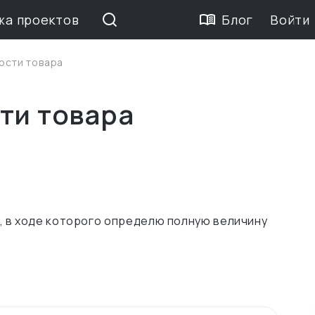
жа проектов
Блог
Войти
ости товара
ти товара
, в ходе которого определю полную величину