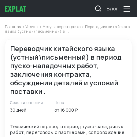
Блог
Главная
>
Услуги
>
Услуги переводчика
> Переводчик китайского
языка (устный\письменный) в ...
Переводчик китайского языка
(устный\письменный) в период
пуско-наладочных работ,
заключения контракта,
обсуждения деталей и условий
поставки .
Срок выполнения
Цена
30 дней
от 16 000 ₽
Технический перевод в период пуско-наладочных
работ, переговоры с партнёрами, сопровождение