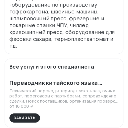
-оборудование по производству
гофрокартона, швейные машины,
штамповочный пресс, фрезерные и
токарные станки ЧПУ, чиллер,
кривошипный пресс, оборудование для
фасовки сахара, термопластавтомат и
Все услуги этого специалиста
Переводчик китайского языка
(устный\письменный) в период
Технический перевод в период пуско-наладочных
работ, переговоры с партнёрами, сопровождение
пуско-наладочных работ,
сделки. Поиск поставщиков, организация проверки
заключения контракта, обсуждения
качества товара, сопровождение сделки в
от 16 000 ₽
деталей и условий поставки .
качестве продакт менеджера и менеджера по
закупкам. Экспертиза в области производителей
ЗАКАЗАТЬ
посуды в Китае, а также качества работы
промышленного оборудования.