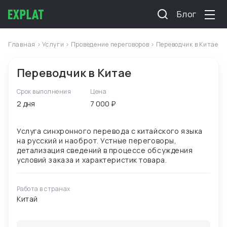
Блог
Главная
>
Услуги
>
Проведение переговоров
> Переводчик в Китае
Переводчик в Китае
Срок выполнения
Цена
2 дня
7 000 ₽
Услуга синхронного перевода с китайского языка
на русский и наоброт. Устные переговоры,
детализация сведений в процессе обсуждения
Работа в странах
Китай