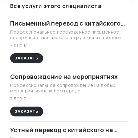
Все услуги этого специалиста
Письменный перевод с китайского
на русский и с русского на
Профессиональное переведённое письменное
содержание с китайского на русский и наоборот
китайский
7 000 ₽
ЗАКАЗАТЬ
Сопровождение на мероприятиях
Профессиональное сопровождение на любых
мероприятиях в любом городе.
7 500 ₽
ЗАКАЗАТЬ
Устный перевод с китайского на
русский, с русского на китайский