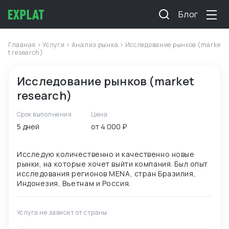
Блог
Главная
>
Услуги
>
Анализ рынка
> Исследование рынков (marke
t research)
Исследование рынков (market
research)
Срок выполнения
Цена
5 дней
от 4 000 ₽
Исследую количественно и качественно новые
рынки, на которые хочет выйти компания. Был опыт
исследования регионов MENA, стран Бразилия,
Услуга не зависит от страны