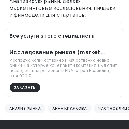
Анализирую рынки, делаю
маркетинговые исследования, пичдеки
Все услуги этого специалиста
Исследование рынков (market
research)
Исследую количественно и качественно новые
рынки, на которые хочет выйти компания. Был опыт
исследования регионов MENA, стран Бразилия,
Индонезия, Вьетнам и Россия.
от 4 000 ₽
ЗАКАЗАТЬ
АНАЛИЗ РЫНКА
АННА КРУЖКОВА
ЧАСТНОЕ ЛИЦ