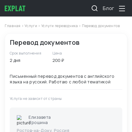
Блог
Главная
>
Услуги
>
Услуги переводчика
> Перевод документов
Перевод документов
Срок выполнения
Цена
2 дня
200 ₽
Письменный перевод документов с английского
Услуга не зависит от страны
Елизавета
Трошина
Ростов-на-Дону, Россия