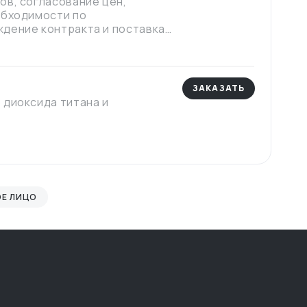
ов, согласование цен,
обходимости по
дение контракта и поставка
ЗАКАЗАТЬ
 диоксида титана и
Е ЛИЦО