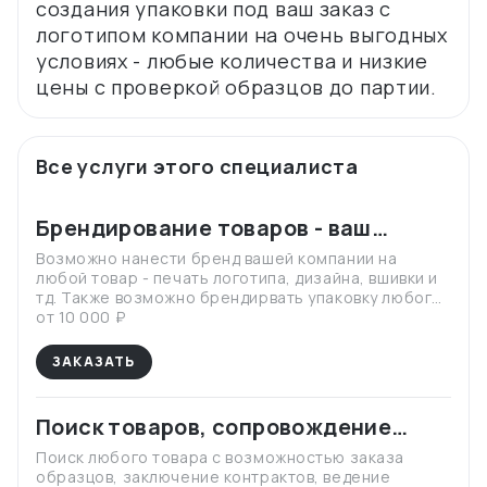
создания упаковки под ваш заказ с
логотипом компании на очень выгодных
условиях - любые количества и низкие
Все услуги этого специалиста
Брендирование товаров - ваш
дизайн и логотип
Возможно нанести бренд вашей компании на
любой товар - печать логотипа, дизайна, вшивки и
тд. Также возможно брендирвать упаковку любого
формата по очень выгодным условиям.
от 10 000 ₽
ЗАКАЗАТЬ
Поиск товаров, сопровождение
сделки, контроль качества
Поиск любого товара с возможностью заказа
образцов, заключение контрактов, ведение