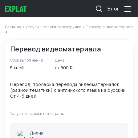
Блог
Главная
>
Услуги
>
Услуги переводчика
> Перевод видеоматериал
а
Перевод видеоматериала
Срок выполнения
Цена
5 дней
от 500 ₽
Перевод, проверка перевода видеоматериалов
(разной тематики) с английского языка на русский.
Услуга не зависит от страны
Лилия